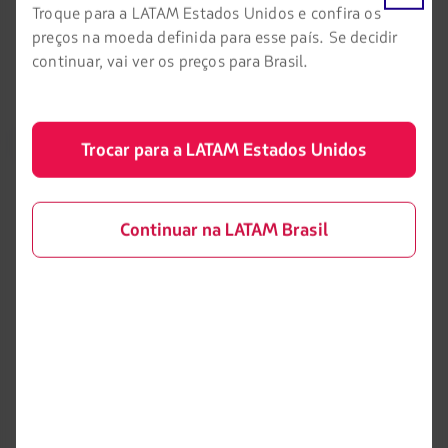
Troque para a LATAM Estados Unidos e confira os
preços na moeda definida para esse país. Se decidir
continuar, vai ver os preços para Brasil.
LATAM Airlines
Informação legal
Trocar para a LATAM Estados Unidos
Início
Contrato de transporte aéreo
Informações necessárias para
Sobre a LATAM
embarque de menores
Continuar na LATAM Brasil
Experiência LATAM
Informações ao consumidor -
comércio eletrônico
Prepare sua viagem
Política de privacidade e
Minhas viagens
segurança
Status do voo
Política de Cookies
Check-in
Dicas de segurança
Destinos
Gestão de sustentabilidade