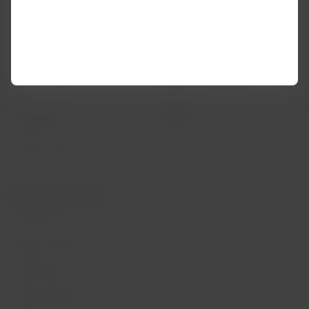
LATAM Wallet
Diversidade
Crie sua conta
Passagens para tratamento
médico
Central de ajuda
Reorganização financeira /
Capítulo 11
Sala de imprensa
Voa Brasil
Fretamentos
Eventos e feiras
Portais associados
LATAM Pass
Pacotes, hotéis e mais
LATAM Cargo
LATAM Corporate