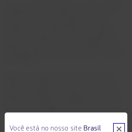
Ao todo, a LATAM Cargo transportou no País mais de 95 mil
toneladas domésticas em 2022 de janeiro a outubro de
2022 nos compartimentos de carga de aviões dos
passageiros e de aeronaves cargueiras, em 49 destinos
nacionais. Desse total, 54% dos transportes cargueiros
domésticos da LATAM em 2022 foram realizados em voos
de/para os aeroportos de Guarulhos/São Paulo (25% de
participação), Manaus (24% de participação) e Fortaleza (5%
de participação).
Globalmente, o grupo LATAM conta com 16 aeronaves
cargueiras dos modelos Boeing 767-300F e BCF em sua
frota e está avançando no seu projeto de conversão de
Boeing 767 de passageiros em cargueiros, que deve chegar
até 20 aeronaves Boeing 767-300F e BCF em 2023. A
empresa atende 154 destinos em 25 países, sendo 10 deles
exclusivos para o transporte de cargas.
Você está no nosso site
Brasil