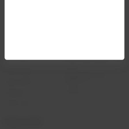
Política de privacidade e
Minhas viagens
segurança
Status do voo
Política de Cookies
Check-in
Dicas de segurança
Destinos
Gestão de sustentabilidade
LATAM Wallet
Diversidade
Crie sua conta
Passagens para tratamento
médico
Central de ajuda
Reorganização financeira /
Capítulo 11
Sala de imprensa
Voa Brasil
Fretamentos
Eventos e feiras
Portais associados