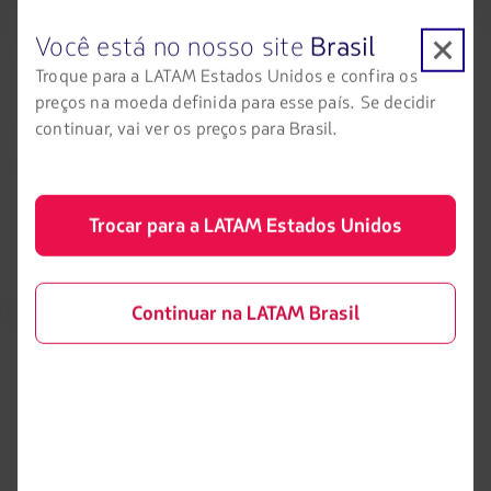
com a Central de Vendas, Informações, Fidelidade e Serviços
Você está no nosso site
Brasil
(4002-5700 nas capitais ou 0300-570-5700 nas demais
localidades do Brasil) ou procurar uma loja da companhia.
Troque para a LATAM Estados Unidos e confira os
preços na moeda definida para esse país. Se decidir
A LATAM Airlines Brasil reitera que a segurança é um valor
continuar, vai ver os preços para Brasil.
imprescindível e, sobretudo, todas as suas decisões visam
garantir uma operação segura.
Trocar para a LATAM Estados Unidos
LATAM Airlines
Informação legal
Continuar na LATAM Brasil
Início
Contrato de transporte aéreo
Informações necessárias para
Sobre a LATAM
embarque de menores
Experiência LATAM
Informações ao consumidor -
comércio eletrônico
Prepare sua viagem