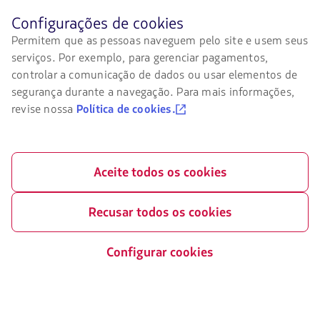
Antes
Configurações de cookies
de
Permitem que as pessoas naveguem pelo site e usem seus
Certificações
navegar
serviços. Por exemplo, para gerenciar pagamentos,
no
O
site
controlar a comunicação de dados ou usar elementos de
link
da
segurança durante a navegação. Para mais informações,
será
LATAM
aberto
revise nossa
Política de cookies.
você
em
deve
uma
Nosso app no seu telefone
conhecer
nova
e
aba.
Baixe
Baixe
aceitar
Aceite todos os cookies
no
no
nossos
cookies.
Google
AppStore
Play
Recusar todos os cookies
Configurar cookies
©
2026 LATAM Airlines Brasil Rua Ática nº 673, 6º andar sala 62, CEP
04634-042 São Paulo/SP CNPJ: 02.012.862/0001-60