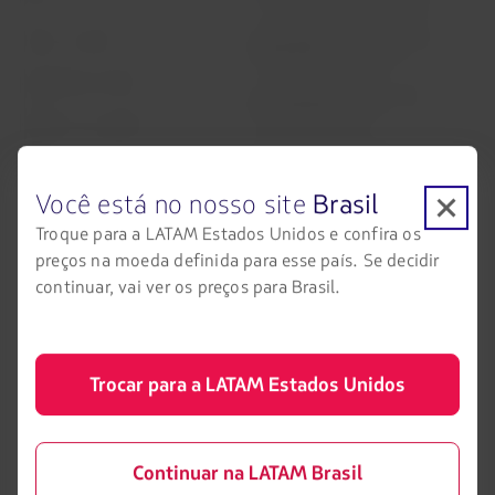
Informações necessárias para
Sobre a LATAM
embarque de menores
Experiência LATAM
Informações ao consumidor -
comércio eletrônico
Prepare sua viagem
Política de privacidade e
Minhas viagens
segurança
Você está no nosso site
Brasil
Status do voo
Política de Cookies
Troque para a LATAM Estados Unidos e confira os
Check-in
Dicas de segurança
preços na moeda definida para esse país. Se decidir
continuar, vai ver os preços para Brasil.
Destinos
Gestão de sustentabilidade
LATAM Wallet
Diversidade
Crie sua conta
Passagens para tratamento
Trocar para a LATAM Estados Unidos
médico
Central de ajuda
Reorganização financeira /
Capítulo 11
Sala de imprensa
Continuar na LATAM Brasil