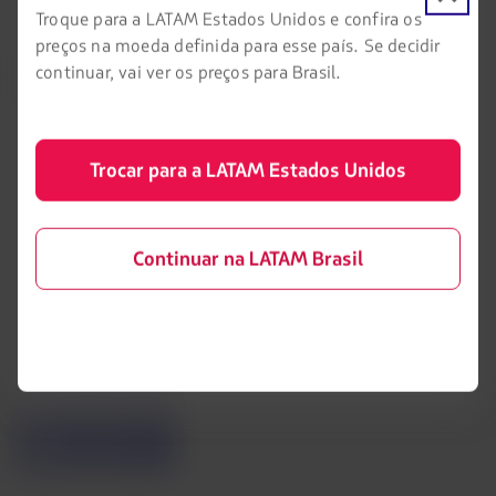
Eventos e feiras
Troque para a LATAM Estados Unidos e confira os
preços na moeda definida para esse país. Se decidir
continuar, vai ver os preços para Brasil.
Portais associados
LATAM Pass
Pacotes, hotéis e mais
Trocar para a LATAM Estados Unidos
LATAM Cargo
LATAM Corporate
Continuar na LATAM Brasil
Trabalhe conosco
Relações com investidores
Acessibilidade digital
O
link
será
aberto