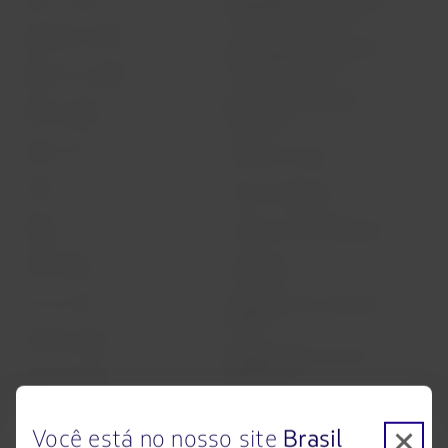
embarque de menores
Experiência LATAM
Informações ao consumidor -
comércio eletrônico
Prepare sua viagem
Política de privacidade e
Minhas viagens
segurança
Status do voo
Política de Cookies
Check-in
Dicas de segurança
Destinos
Gestão de sustentabilidade
LATAM Wallet
Diversidade
Crie sua conta
Passagens para tratamento
médico
Central de ajuda
Reorganização financeira /
Capítulo 11
Sala de imprensa
Voa Brasil
Fretamentos
Você está no nosso site
Brasil