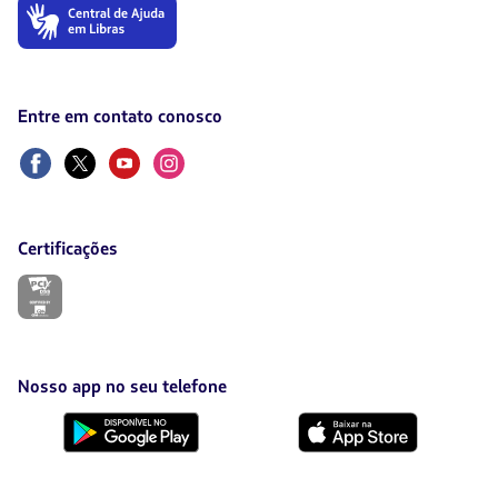
O
link
será
aberto
em
uma
Entre em contato conosco
nova
aba.
Facebook
Twitter
Youtube
Instagram
Certificações
O
link
será
aberto
em
uma
Nosso app no seu telefone
nova
aba.
Baixe
Baixe
no
no
Google
AppStore