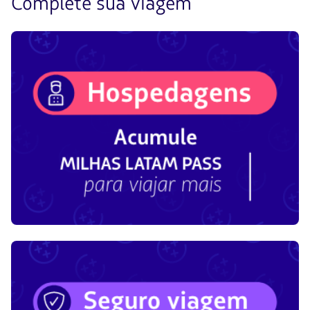
Complete sua viagem
para
navegar