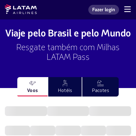
Voltar
Voltar ao
Latam
Fazer login
ao
conteúdo
Navegação
Entrar na minha con
Airlines
pelas
menu.
principal.
seções
de
Viaje pelo Brasil e pelo Mundo
usuário.
Resgate também com Milhas
LATAM Pass
Voos
Hotéis
Pacotes