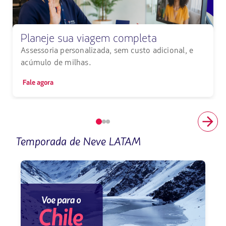
Planeje sua viagem completa
Assessoria personalizada, sem custo adicional, e
acúmulo de milhas.
Fale agora
Elemento
número
Temporada de Neve LATAM
1
de
3