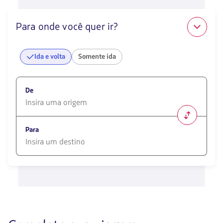
Para onde você quer ir?
Ida e volta
Somente ida
De
1580
opciones
Para
disponibles.
Usa
las
1580
teclas
opciones
de
disponibles.
flechas
Usa
para
las
navegar
teclas
de
flechas