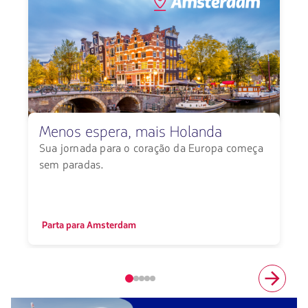
Menos espera, mais Holanda
Sua jornada para o coração da Europa começa
sem paradas.
S
Parta para Amsterdam
Elemento
número
1