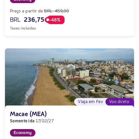
Preço a partir de
BRL 459,00
BRL
236,75
-48%
Taxas incluídas
Viaja em Fev
Voo direto
Macae (MEA)
Somente ida
17/02/27
Economy