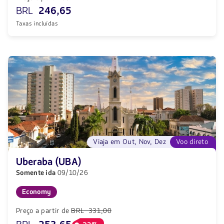
BRL
246,65
Taxas incluídas
Viaja em Out, Nov, Dez
Voo direto
Uberaba (UBA)
Somente ida
09/10/26
Economy
Preço a partir de
BRL 331,00