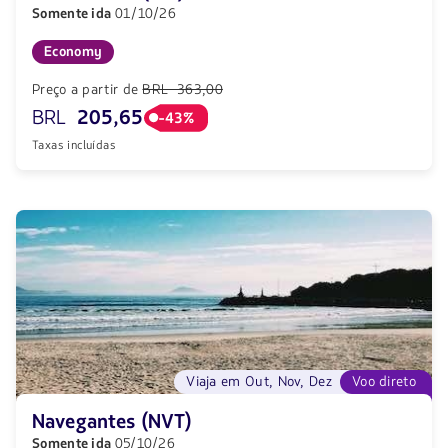
Somente ida
01/10/26
Economy
Preço a partir de
BRL 363,00
BRL
205,65
-43%
Taxas incluídas
Viaja em Out, Nov, Dez
Voo direto
Navegantes (NVT)
Somente ida
05/10/26