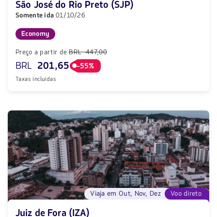
São José do Rio Preto (SJP)
Somente ida
01/10/26
Economy
Preço a partir de
BRL 447,00
BRL
201,65
-55%
Taxas incluídas
Viaja em Out, Nov, Dez
Voo direto
Juiz de Fora (IZA)