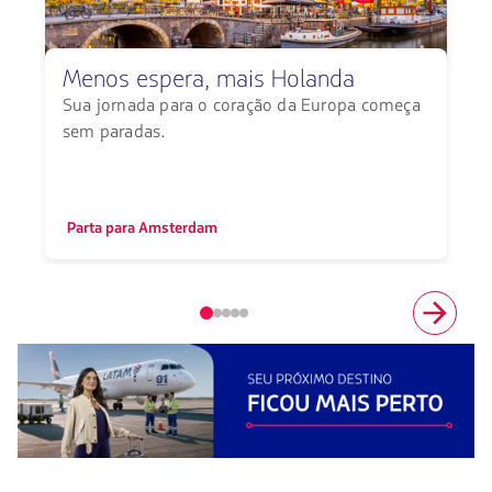
Menos espera, mais Holanda
Sua jornada para o coração da Europa começa
sem paradas.
S
Parta para Amsterdam
Elemento
número
1
de
5