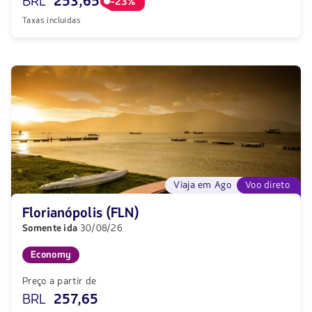
BRL
253,65
-23%
Taxas incluídas
Viaja em Ago
Voo direto
Florianópolis (FLN)
Somente ida
30/08/26
Economy
Preço a partir de
BRL
257,65