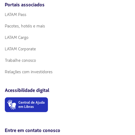
Portais associados
LATAM Pass
Pacotes, hotéis e mais
LATAM Cargo
LATAM Corporate
Trabalhe conosco
Relações com investidores
Acessibilidade digital
O
link
será
aberto
em
uma
Entre em contato conosco
nova