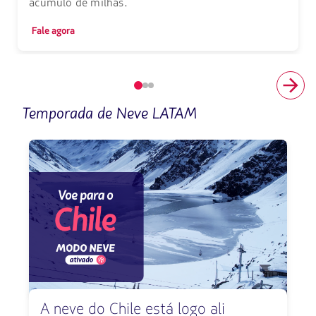
acúmulo de milhas.
Fale agora
Elemento
número
Temporada de Neve LATAM
1
de
3
A neve do Chile está logo ali