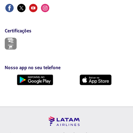
aba.
Facebook
Twitter
Youtube
Instagram
Certificações
O
link
será
aberto
em
uma
Nosso app no seu telefone
nova
aba.
Baixe
Baixe
no
no
Google
AppStore
Play