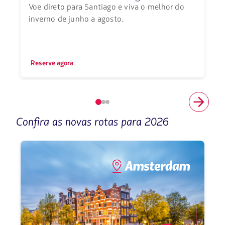
Voe direto para Santiago e viva o melhor do
inverno de junho a agosto.
Reserve agora
Elemento
número
Confira as novas rotas para 2026
1
de
3