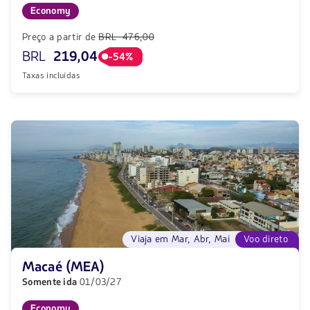
Economy
Preço a partir de
BRL 476,00
BRL
219,04
-54%
Taxas incluídas
Viaja em Mar, Abr, Mai
Voo direto
Macaé (MEA)
Somente ida
01/03/27
Economy