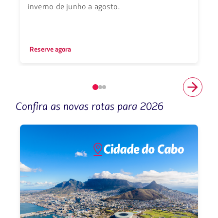
inverno de junho a agosto.
Reserve agora
Elemento
número
Confira as novas rotas para 2026
1
de
3