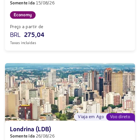
Somente ida
15/08/26
Economy
Preço a partir de
BRL
275,04
Taxas incluídas
Viaja em Ago
Voo direto
Londrina (LDB)
Somente ida
26/08/26