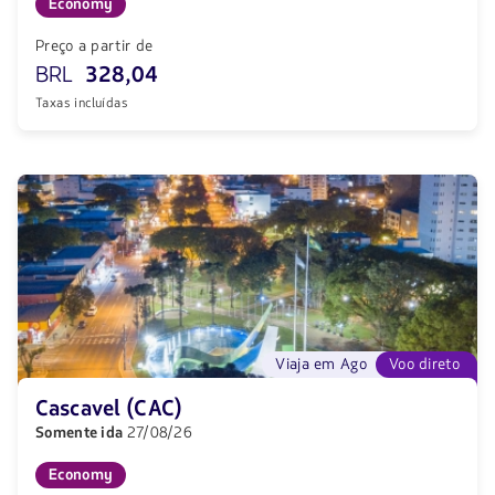
Economy
Preço a partir de
BRL
328,04
Taxas incluídas
Viaja em Ago
Voo direto
Cascavel (CAC)
Somente ida
27/08/26
Economy