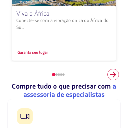
Viva a África
Conecte-se com a vibração única da África do
Sul.
Garanta seu lugar
Elemento
número
Compre tudo o que precisar com
a
1
de
assessoria de especialistas
5