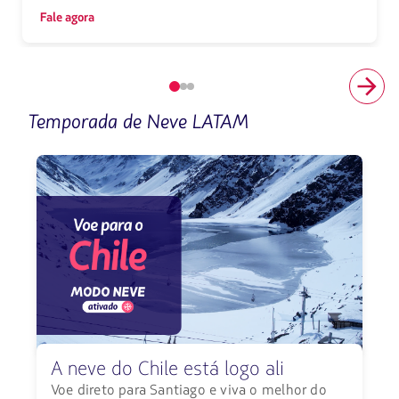
Fale agora
Elemento
número
Temporada de Neve LATAM
1
de
3
A neve do Chile está logo ali
Voe direto para Santiago e viva o melhor do