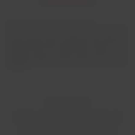
Beneficio exclusivo para a Sala VIP
Nossos membros Elite de categoria Platinum, Black ou
Black Signature podem acessar todas as salas VIP da
Qantas ao viajar com a LATAM Airlines ou Qantas.
Descubra
a relação completa de salas VIP e seus
detalhes.
Planeje sua viagem!
Está pronto para viajar com a Qantas? Confira nossas
dicas para uma viagem fácil e tranquila com a Qantas.
Além disso, saiba o que você pode esperar da
experiência de viajar com nossa companhia aérea