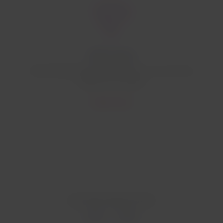
WiFi a bordo
Conectividade disponível durante o voo com seu
dispositivo portátil.
Saiba mais
Esta informação foi útil?
Sim
Não