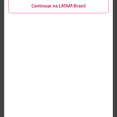
Você poderá comprar bagagem adicional apenas no
Continuar na LATAM Brasil
dia da sua viagem, no counter da companhia aérea
do seu primeiro voo. Não se esqueça de conferir
os
valores
de referência.
A qual companhia aérea devo ir?