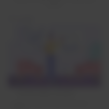
parceira.
Antes da viagem
Em Minhas Viagens, você poderá:
Conhecer as etapas para realizar o processo de
Check-in