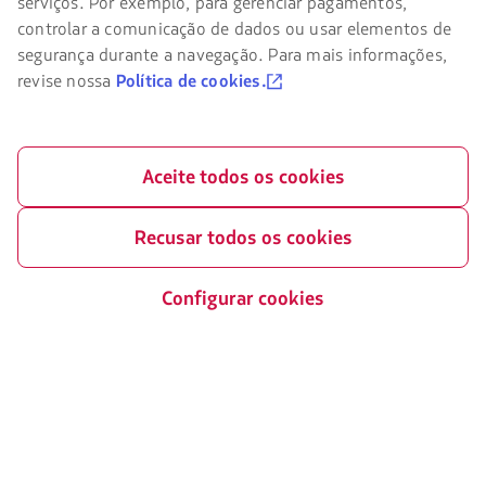
Passagens para tratamento
serviços. Por exemplo, para gerenciar pagamentos,
no
médico
site
controlar a comunicação de dados ou usar elementos de
Central de ajuda
da
segurança durante a navegação. Para mais informações,
Reorganização financeira /
LATAM
Capítulo 11
revise nossa
Política de cookies.
Sala de imprensa
você
deve
Voa Brasil
conhecer
Fretamentos
e
aceitar
Eventos e feiras
Aceite todos os cookies
nossos
cookies.
Portais associados
Recusar todos os cookies
LATAM Pass
Configurar cookies
Pacotes, hotéis e mais
LATAM Cargo
LATAM Corporate
Trabalhe conosco
Relações com investidores