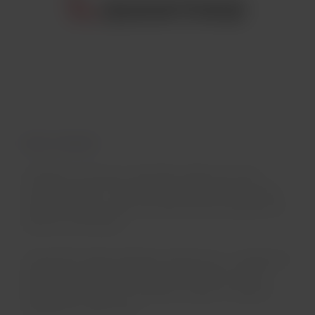
Quem é a Qantas?
A Qantas é uma das companhias aéreas de maior
reconhecimento a nível mundial. Oferece uma ampla
malha doméstica, além da internacional, operando em
diversos continentes.
Companhias aéreas afiliadas: QantasLink – operada por
Airlink, Sunstate Airlines, Eastern Australia Airlines,
National Jet Systems e Network Aviation; e Qantas –
operada por Jetconnect.