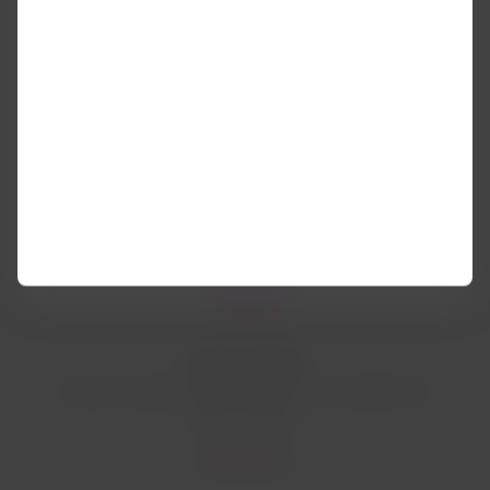
Quatro tipos de cabines que vão desde a Classe
Econômica até a First Class.
Saiba mais
Serviço a bordo
Preparos regionais da Austrália, com ingredientes
típicos do país.
Saiba mais