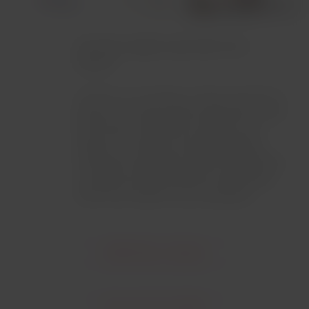
Acumule, resgate e aproveite com a
Qantas!
Queremos te entregar a melhor experiência.
Sendo um membro Elite LATAM Pass, você
terá acesso a benefícios exclusivos ao
viajar com a Qantas e também poderá
continuar acumulando milhas LATAM Pass,
e resgatá-las em itinerários combinados
entre voos LATAM e voos da Qantas.
LATAM Pass e Qantas
Faça parte da LATAM