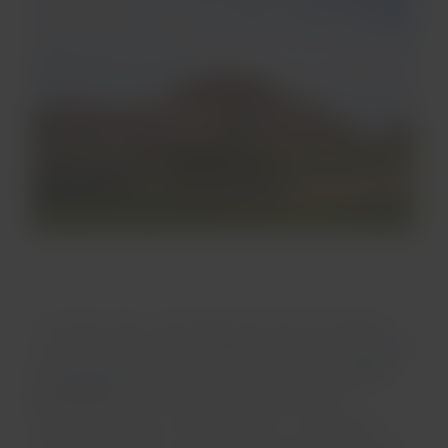
A muralha, claro, não pode ficar de fora de qualquer
visita a Cartagena.
Las Murallas
, o porto e o
Castelo de
San Felipe de Barajas
foram, inclusive,
reconhecidos
pela UNESCO
como importantes exemplos de
arquitetura militar no hemisfério Sul. O sol se põe
diretamente sobre o Caribe próximo do lado oeste do