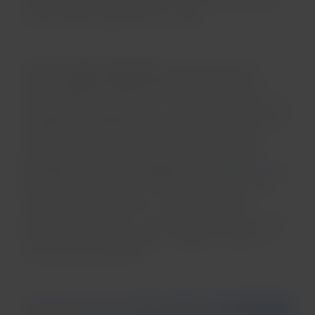
arepas de milho recheadas com queijo e mamoncillo,
fruta local bem parecida com a lichia.
O
passeio pela Ciudad Vieja
passa também pelos
bonitos
prédios coloniais forrados de flores
e por
praças repletas de palmeiras. Também há que se visitar
o
Parque del Centenario
, um pedacinho de verde super
especial que abriga macacos e preguiças. Há duas
paradas imperdíveis pela região: a
Evok
, que faz
chocolates com frutas amazônicas
, e a
Ábaco Libros y
Café
, um mix de cafeteria e livraria muito charmosa.
Para presentes e suvenires, o
Centro Artesano
Guazuma
é obrigatório: o lugar vende artesanato típico
feito por mulheres indígenas da região de Guapi, na
costa oeste da Colômbia.