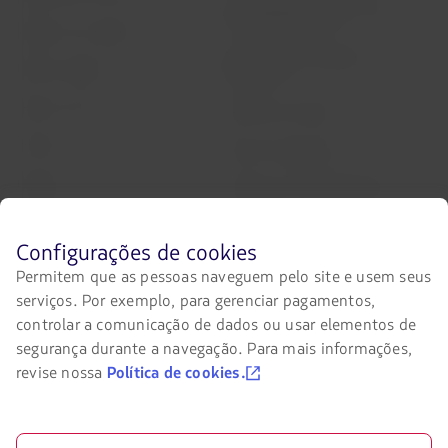
Informações ao consumidor -
comércio eletrônico
Prepare sua viagem
Política de privacidade e
Minhas viagens
segurança
Status do voo
Política de Cookies
Check-in
Dicas de segurança
Destinos
Gestão de sustentabilidade
LATAM Wallet
Diversidade
Antes
Configurações de cookies
Crie sua conta
Passagens para tratamento
de
Permitem que as pessoas naveguem pelo site e usem seus
médico
navegar
Central de ajuda
serviços. Por exemplo, para gerenciar pagamentos,
no
Reorganização financeira /
site
controlar a comunicação de dados ou usar elementos de
Capítulo 11
Sala de imprensa
da
segurança durante a navegação. Para mais informações,
LATAM
Voa Brasil
revise nossa
Política de cookies.
Fretamentos
você
deve
conhecer
Eventos e feiras
e
aceitar