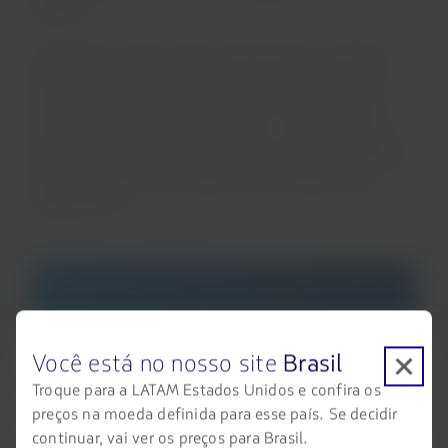
cidade.
O Stadel é um dos museus mais famosos. O prédio
reúne 700 anos de arte europeia com trabalhos de
Sandro Botticelli, Rembrandt, Jan Vermeer, Claude
Monet, Pablo Picasso, entre outros, e abriga um dos
mais importantes acervos de pintura da Europa. Atrás
do museu, está a renomada escola de belas-artes
Städelschule.
Você está no nosso site
Brasil
Troque para a LATAM Estados Unidos e confira os
preços na moeda definida para esse país. Se decidir
continuar, vai ver os preços para Brasil.