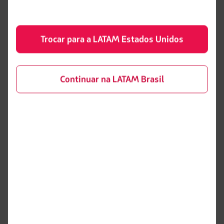
Para descobrir mais
Trocar para a LATAM Estados Unidos
O bairro de Bornheim, repleto de simpáticas lojas,
bares e cafés, é perfeito para um passeio sem pressa.
Continuar na LATAM Brasil
Às quartas e sábados, ali funciona uma das feirinhas
mais legais de Frankfurt, na rua Berger.
Por último, mas não menos importante, vamos falar do
horizonte de Frankfurt. Sim, a vista da cidade é
considerada uma de suas maiores atrações turísticas, já
que abriga mais de cem arranha-céus. Um dos pontos
mais disputados é a Maintower, edifício de 200 metros
de altura. Uma plataforma de observação no 54° andar
oferece uma vista incrível da cidade e de seus arranha-
céus. A vista é perfeita para termos uma ideia da
imponência de Frankfurt e de toda a sua história.