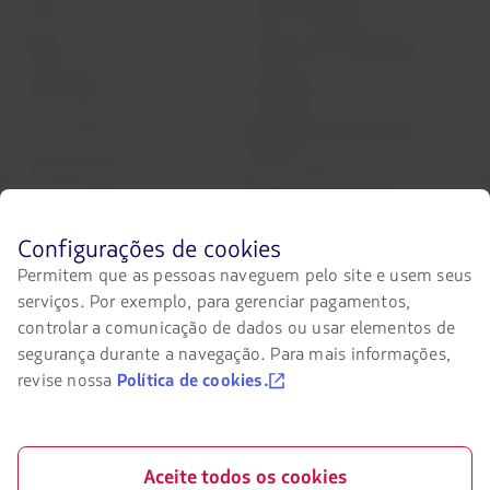
Check-in
Dicas de segurança
Destinos
Gestão de sustentabilidade
LATAM Wallet
Diversidade
Crie sua conta
Passagens para tratamento
médico
Central de ajuda
Reorganização financeira /
Capítulo 11
Sala de imprensa
Antes
Configurações de cookies
Voa Brasil
Fretamentos
de
Permitem que as pessoas naveguem pelo site e usem seus
navegar
Eventos e feiras
serviços. Por exemplo, para gerenciar pagamentos,
no
site
controlar a comunicação de dados ou usar elementos de
da
segurança durante a navegação. Para mais informações,
Portais associados
LATAM
revise nossa
Política de cookies.
você
LATAM Pass
deve
conhecer
Pacotes, hotéis e mais
e
aceitar
Aceite todos os cookies
LATAM Cargo
nossos