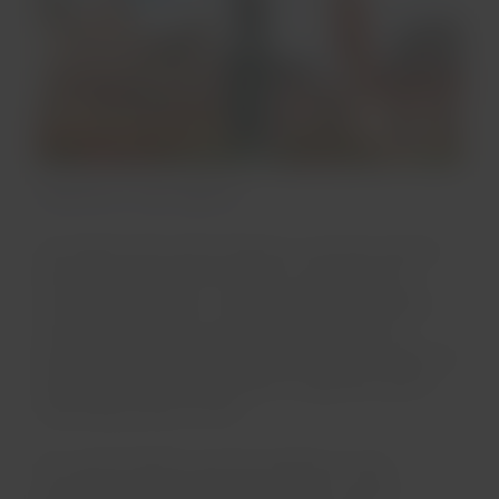
História a céu aberto
Um passeio pelo centro histórico é uma boa maneira
de começar a conhecer Frankfurt e entender seus
costumes e tradições. A dica é iniciar pela Alte Oper,
considerada uma das casas de espetáculos mais
bonitas da Alemanha. Inaugurada em 1880, a ópera em
estilo neoclássico foi destruída na Segunda Guerra e
restaurada posteriormente.
É no centro histórico que fica também um dos
principais cartões-postais de Frankfurt: a praça