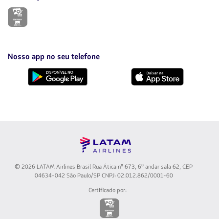
O
link
será
aberto
em
uma
Nosso app no seu telefone
nova
aba.
Baixe
Baixe
no
no
Google
AppStore
Play
© 2026 LATAM Airlines Brasil Rua Ática nº 673, 6º andar sala 62, CEP
04634-042 São Paulo/SP CNPJ: 02.012.862/0001-60
Certificado por:
O
link