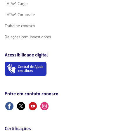
LATAM Cargo
LATAM Corporate
Trabalhe conosco
Relações com investidores
Acessibilidade digital
O
link
será
aberto
em
uma
Entre em contato conosco
nova
aba.
Facebook
Twitter
Youtube
Instagram
Certificações