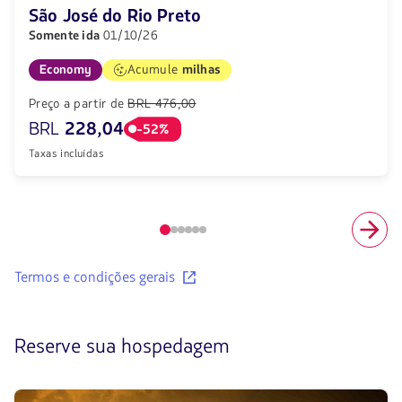
São José do Rio Preto
Somente ida
01/10/26
Economy
Acumule
milhas
Preço a partir de
BRL 476,00
BRL
228,04
-52%
Taxas incluídas
item
número
1
Conhecer
Termos e condições gerais
de
os
6
termos
e
condições
Reserve sua hospedagem
de
voos
recomendados.