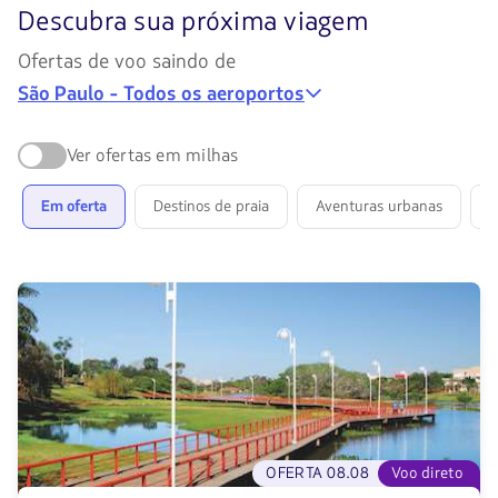
Descubra
Descubra sua próxima viagem
sua
Ofertas de voo saindo de
próxima
São Paulo - Todos os aeroportos
viagem:
encontre
Ver ofertas em milhas
ofertas
para
Em oferta
Destinos de praia
Aventuras urbanas
V
um
novo
destino
OFERTA 08.08
Voo direto