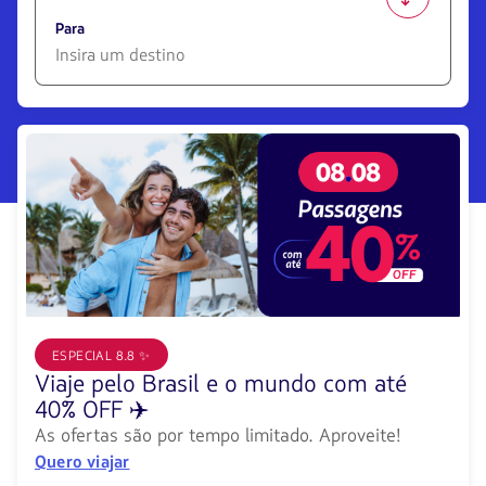
1580
opciones
Para
disponibles.
Usa
las
1580
teclas
opciones
de
disponibles.
flechas
Usa
para
las
navegar
teclas
de
flechas
para
navegar
ESPECIAL 8.8 ✨
Viaje pelo Brasil e o mundo com até
40% OFF ✈️
As ofertas são por tempo limitado. Aproveite!
Quero viajar