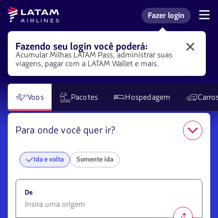
Voltar
Voltar ao
Avançar
Latam
Fazer login
ao
conteúdo
à caixa
Navegação
Entrar na minha con
Airlines
pelas
menu.
principal.
de
seções
compra
de
Fazendo seu login você poderá:
Faça
usuário.
Acumular Milhas LATAM
Pass
, administrar suas
login
viagens, pagar com a LATAM Wallet e mais.
na
LATAM
para
obter
Voos
Pacotes
Hospedagem
Carro
diversos
benefícios.
Para onde você quer ir?
Ida e volta
Somente ida
De