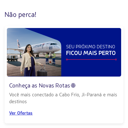
1
de
Não perca!
3
Conheça as Novas Rotas 🌐
Você mais conectado a Cabo Frio, Ji-Paraná e mais
destinos
Ver Ofertas