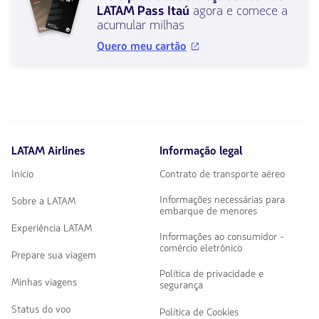
banner
LATAM Pass Itaú
agora e comece a
você
acumular milhas
será
Quero meu cartão
direcionado
a
um
formulário
para
solicitar
o
cartão
Itaú
LATAM Airlines
Informação legal
LATAM
Início
Contrato de transporte aéreo
Pass.
Informações necessárias para
Sobre a LATAM
embarque de menores
Experiência LATAM
Informações ao consumidor -
comércio eletrônico
Prepare sua viagem
Política de privacidade e
Minhas viagens
segurança
Status do voo
Política de Cookies