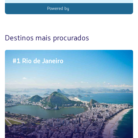
Powered by
Descubra
Destinos mais procurados
os
4
#1 Rio de Janeiro
destinos
mais
procurados