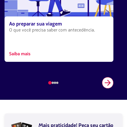
Ao preparar sua viagem
O que você precisa saber com antecedência.
Saiba mais
item
número
1
de
4
Ao
clicar
Mais praticidade! Peça seu cartão
neste