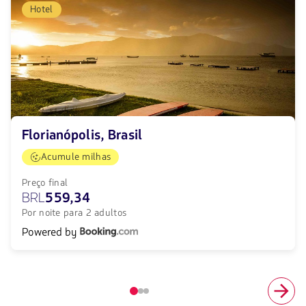
Hotel
Florianópolis, Brasil
Acumule milhas
Preço final
BRL
559,34
Por noite para 2 adultos
Powered by
Elemento
número