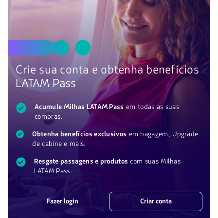
Crie sua conta e obtenha benefícios
LATAM
Pass
Acumule Milhas LATAM
Pass
em todas as suas
compras.
Obtenha benefícios exclusivos
em bagagem,
Upgrade
de cabine e mais.
Resgate passagens e produtos
com suas Milhas
LATAM
Pass
.
Fazer login
Criar conta