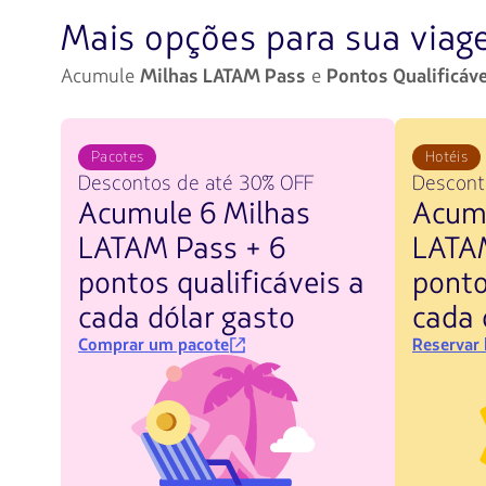
Mais opções para sua via
Acumule
Milhas LATAM Pass
e
Pontos Qualificáve
Pacotes
Hotéis
Descontos de até 30% OFF
Desconto
Acumule 6 Milhas
Acumu
LATAM Pass + 6
LATA
pontos qualificáveis a
ponto
cada dólar gasto
cada 
Comprar um pacote
Reservar