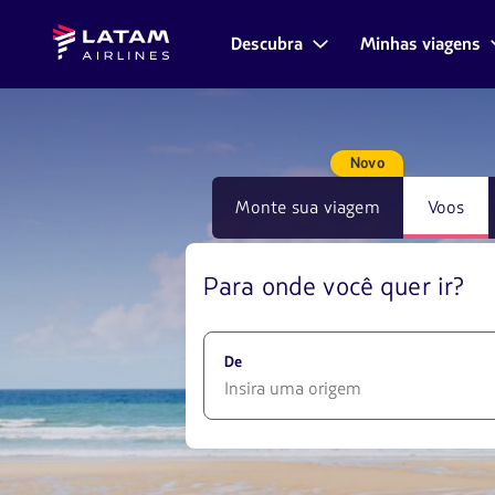
Voltar
Voltar ao
Avançar
Latam
ao
conteúdo
à caixa
Descubra
Minhas viagens
Navegação
Airlines
menu.
principal.
de
pelas
seções
compra
de
usuário.
Novo
Monte sua viagem
Voos
Para onde você quer ir?
De
1580
opciones