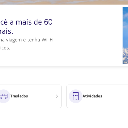
disponibles.
Usa
las
teclas
cê a mais de 60
de
flechas
ais.
para
navegar
ima viagem e tenha Wi-Fi
icos.
Traslados
Atividades