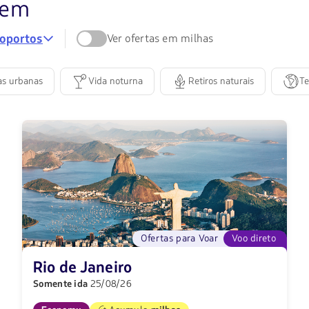
Descubra
gem
sua
roportos
Ver ofertas em milhas
próxima
as urbanas
Vida noturna
Retiros naturais
Te
viagem:
encontre
ofertas
para
um
novo
Ofertas para Voar
Voo direto
destino
Rio de Janeiro
Somente ida
25/08/26