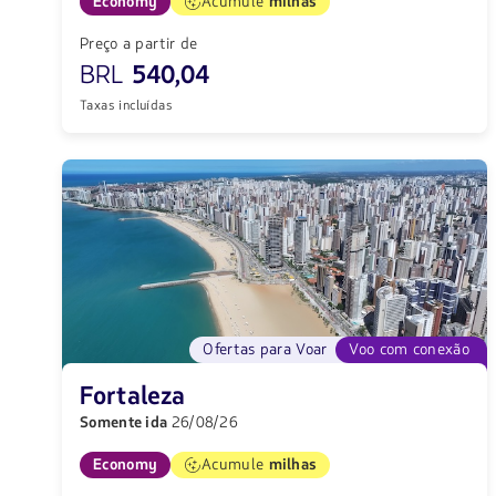
Economy
Acumule
milhas
Preço a partir de
BRL
540,04
Taxas incluídas
Ofertas para Voar
Voo com conexão
Fortaleza
Somente ida
26/08/26
Economy
Acumule
milhas