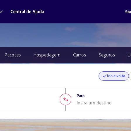
Central de Ajuda
Sta
Pacotes
Hospedagem
Carros
Seguros
U
Ida e volta
Para
1580
opciones