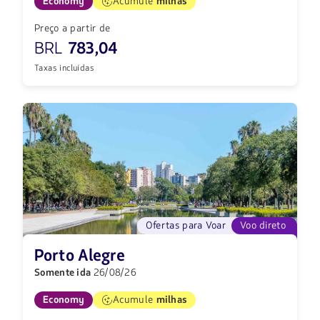
Economy
Acumule
milhas
Preço a partir de
BRL
783,04
Taxas incluídas
Ofertas para Voar
Voo direto
Porto Alegre
Somente ida
26/08/26
Economy
Acumule
milhas