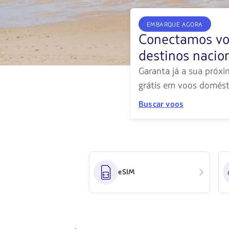
disponibles.
Usa
las
EMBARQUE AGORA
teclas
Conectamos vo
de
flechas
destinos nacion
para
navegar
Garanta já a sua próx
grátis em voos domést
Buscar voos
eSIM