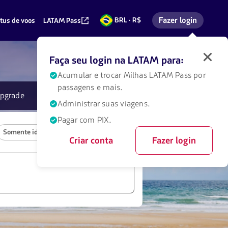
Fazer login
BRL · R$
tus de voos
LATAM Pass
Reais
Entrar na minha co
brasileiros
Faça seu login na LATAM para:
Faça
login
Acumular e trocar Milhas LATAM
Pass
por
na
passagens e mais.
LATAM
pgrade
eSIM
Universal
para
Administrar suas viagens.
obter
diversos
Pagar com PIX.
benefícios.
Somente ida
Multidestino
Criar conta
Fazer login