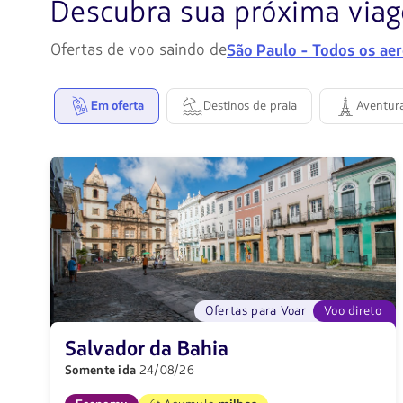
Descubra sua próxima via
Ofertas de voo saindo de
São Paulo - Todos os ae
Em oferta
Destinos de praia
Aventur
Ofertas para Voar
Voo direto
Salvador da Bahia
Somente ida
24/08/26