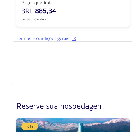
Preço a partir de
BRL
885,34
Taxas incluídas
Conhecer
Termos e condições gerais
os
termos
e
condições
de
voos
recomendados.
Reserve sua hospedagem
Hotel