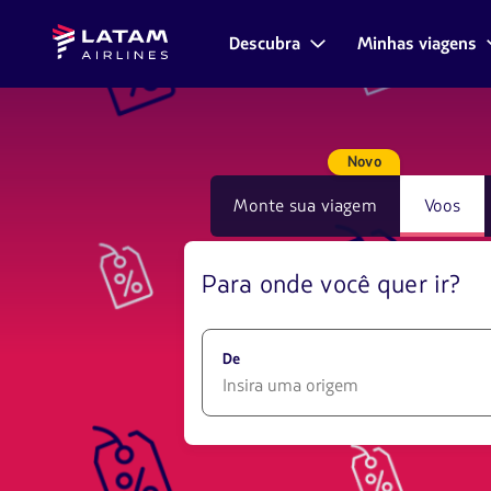
Voltar
Voltar ao
Avançar
Latam
ao
conteúdo
à caixa
Descubra
Minhas viagens
Navegação
Airlines
menu.
principal.
de
pelas
seções
compra
de
usuário.
Novo
Monte sua viagem
Voos
Para onde você quer ir?
De
1580
opciones