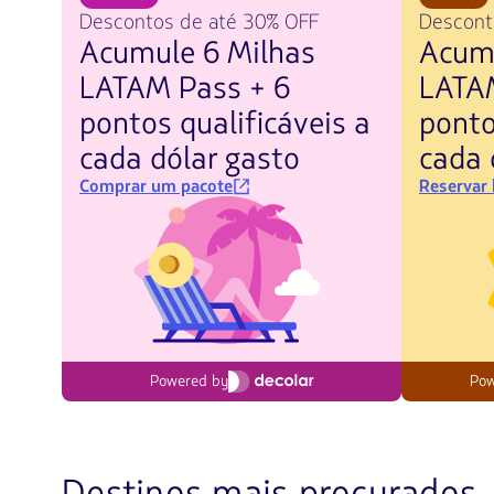
Descontos de até 30% OFF
Desconto
Acumule 6 Milhas
Acumu
LATAM Pass + 6
LATA
pontos qualificáveis a
ponto
cada dólar gasto
cada 
Comprar um pacote
Reservar
Powered by
Pow
Destinos mais procurados