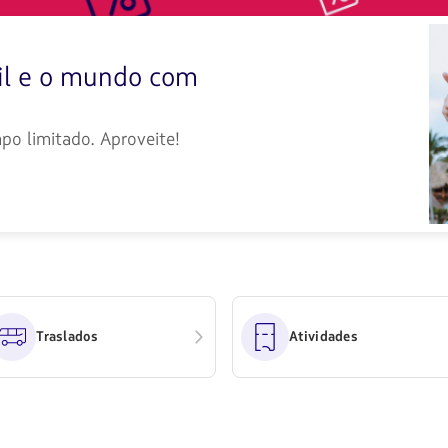
disponibles.
Usa
las
teclas
sil e o mundo com
de
flechas
para
navegar
po limitado. Aproveite!
Traslados
Atividades