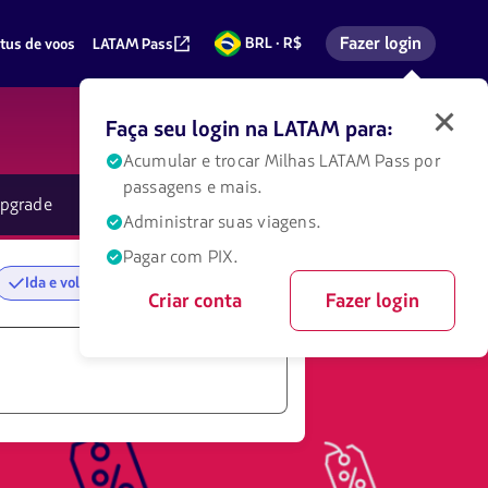
Fazer login
BRL · R$
tus de voos
LATAM Pass
Reais
Entrar na minha co
brasileiros
Faça seu login na LATAM para:
Faça
login
Acumular e trocar Milhas LATAM
Pass
por
na
passagens e mais.
LATAM
pgrade
eSIM
Universal
para
Administrar suas viagens.
obter
diversos
Pagar com PIX.
benefícios.
Ida e volta
Somente ida
Criar conta
Fazer login