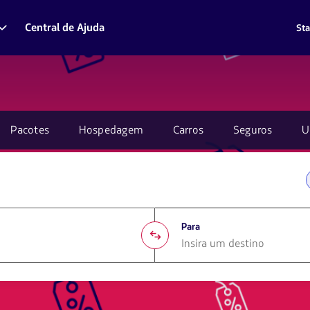
Central de Ajuda
Sta
Pacotes
Hospedagem
Carros
Seguros
U
Para
1580
opciones