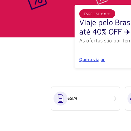
disponibles.
Usa
las
ESPECIAL 8.8 ✨
teclas
Viaje pelo Bra
de
flechas
até 40% OFF ✈️
para
navegar
As ofertas são por tem
Quero viajar
eSIM