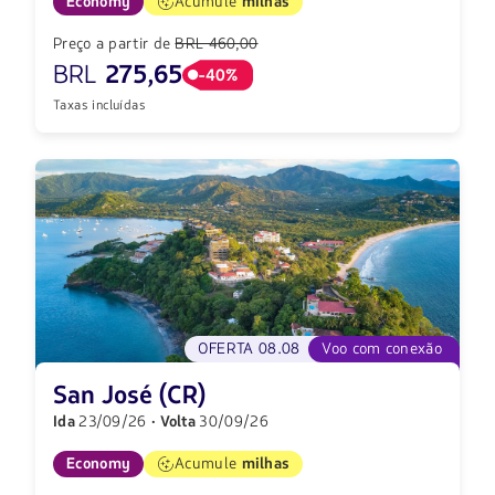
Economy
Acumule
milhas
Preço a partir de
BRL 460,00
BRL
275,65
-40%
Taxas incluídas
OFERTA 08.08
Voo com conexão
San José (CR)
Ida
23/09/26
· Volta
30/09/26
Economy
Acumule
milhas