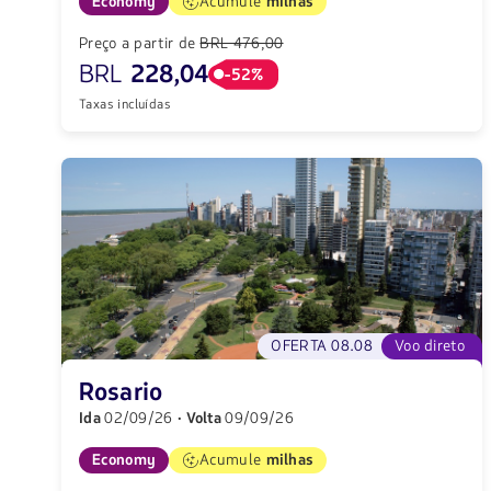
Economy
Acumule
milhas
Preço a partir de
BRL 476,00
BRL
228,04
-52%
Taxas incluídas
OFERTA 08.08
Voo direto
Rosario
Ida
02/09/26
· Volta
09/09/26
Economy
Acumule
milhas