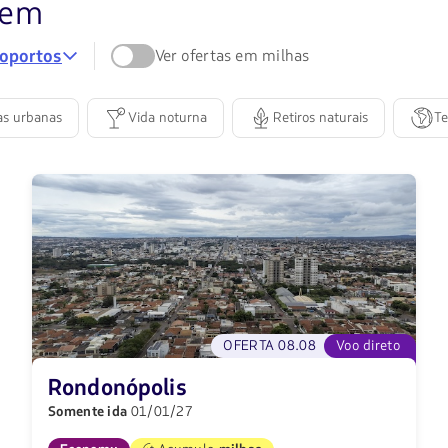
Descubra
gem
sua
roportos
Ver ofertas em milhas
próxima
as urbanas
Vida noturna
Retiros naturais
Te
viagem:
encontre
ofertas
para
um
novo
OFERTA 08.08
Voo direto
destino
Rondonópolis
Somente ida
01/01/27