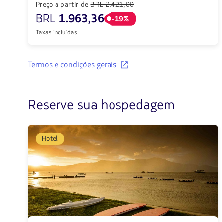
Preço a partir de
BRL 2.421,00
BRL
1.963,36
-19%
Taxas incluídas
Conhecer
Termos e condições gerais
os
termos
e
condições
Reserve sua hospedagem
de
voos
recomendados.
Hotel