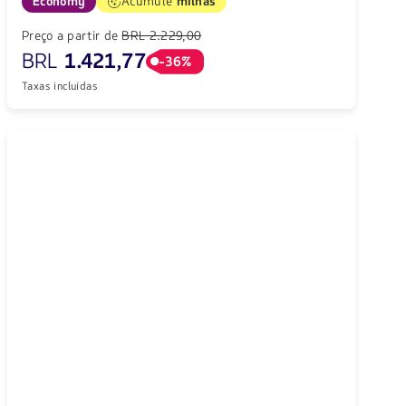
Economy
Acumule
milhas
Preço a partir de
BRL 2.229,00
BRL
1.421,77
-36%
Taxas incluídas