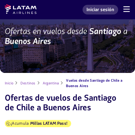
Saltar
Saltar al
Latam
Iniciar sesión
al
contenido
Navegación
Ingresar a mi cuenta L
Airlines
de
menú.
principal.
secciones
de
Vuelos
Ofertas en vuelos desde
Santiago
a
usuario.
y
Buenos Aires
pasajes
para
Buenos
Aires
desde
chile
con
LATAM
Vuelos desde Santiago de Chile a
Inicio
Destinos
Argentina
Buenos Aires
Ofertas de vuelos de Santiago
de Chile a Buenos Aires
¡Acumula
Millas LATAM Pass!