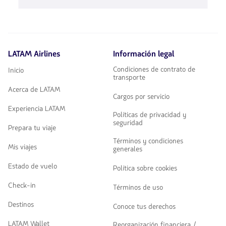
flechas
Usa
para
las
navegar
teclas
de
flechas
LATAM Airlines
Información legal
para
navegar
Condiciones de contrato de
Inicio
transporte
Acerca de LATAM
Cargos por servicio
Experiencia LATAM
Políticas de privacidad y
seguridad
Prepara tu viaje
Términos y condiciones
Mis viajes
generales
Estado de vuelo
Política sobre cookies
Check-in
Términos de uso
Destinos
Conoce tus derechos
LATAM Wallet
Reorganización financiera /