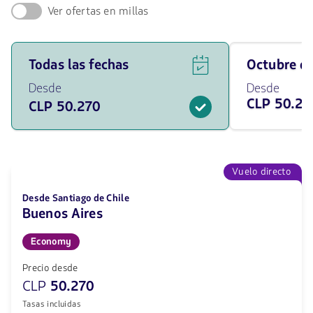
Ver ofertas en millas
Ver
Viaja
Todas las fechas
octubre 
ofertas
en
de
octubre
Desde
Desde
vuelos
de
CLP 50.27
CLP 50.270
para
2026
todas
desde
las
50270
fechas
CLP
desde
50270
Vuelo directo
CLP.
Desde Santiago de Chile
Buenos Aires
Economy
Precio desde
CLP
50.270
Tasas incluidas