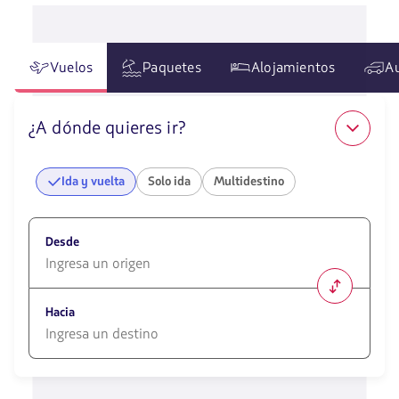
Vuelos
Paquetes
Alojamientos
A
¿A dónde quieres ir?
Ida y vuelta
Solo ida
Multidestino
Desde
1580
opciones
Hacia
disponibles.
Usa
las
1580
teclas
opciones
de
disponibles.