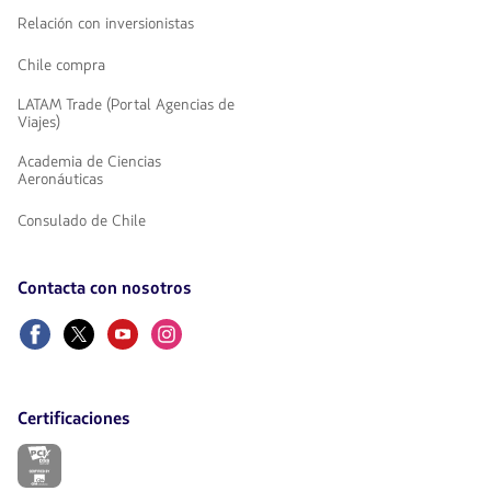
Relación con inversionistas
Chile compra
LATAM Trade (Portal Agencias de
Viajes)
Academia de Ciencias
Aeronáuticas
Consulado de Chile
Contacta con nosotros
Facebook
Twitter
Youtube
Instagram
Certificaciones
El
enlace