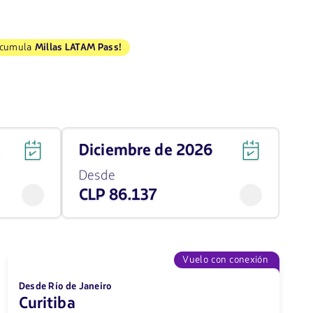
Acumula
Millas LATAM Pass!
Viaja
6
diciembre de 2026
en
diciembre
Desde
de
CLP 86.137
2026
desde
86137
CLP
Vuelo con conexión
Desde Río de Janeiro
Curitiba