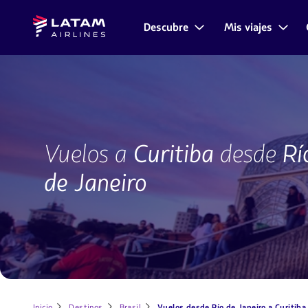
Saltar
Saltar al
Latam
al
contenido
Descubre
Mis viajes
Navegación
Airlines
menú.
principal.
de
secciones
de
usuario.
CWB-
RIO
Vuelos a
Curitiba
desde
Rí
de Janeiro
Inicio
Destinos
Brasil
Vuelos desde Río de Janeiro a Curitiba