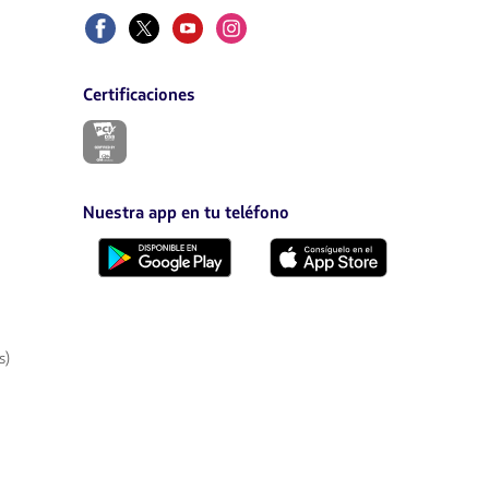
Facebook
Twitter
Youtube
Instagram
Certificaciones
El
enlace
se
abrirá
en
Nuestra app en tu teléfono
nueva
pestaña.
Descárgala
Descárgala
desde
desde
Google
AppStore
Play
s)