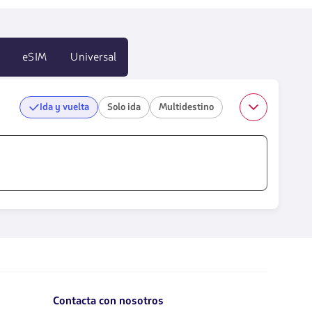
eSIM
Universal
Ida y vuelta
Solo ida
Multidestino
Contacta con nosotros