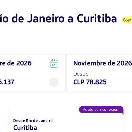
o de Janeiro a Curitiba
¡
Viaja
bre de 2026
noviembre de 202
en
noviembre
Desde
de
6.137
CLP 78.825
2026
desde
78825
CLP
Vuelo con conexión
Desde Río de Janeiro
Curitiba