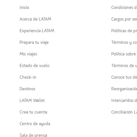
para
navegar
Inicio
Condiciones d
Acerca de LATAM
Cargos por ser
Experiencia LATAM
Políticas de p
Prepara tu viaje
Términos y co
Mis viajes
Política sobre
Estado de vuelo
Términos de 
Check-in
Conoce tus d
Destinos
Reorganizació
LATAM Wallet
Intercambio d
Crea tu cuenta
Conciliación 
Centro de ayuda
Sala de prensa