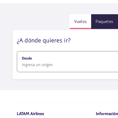
Vuelos
Paquetes
¿A dónde quieres ir?
Desde
1580
opciones
disponibles.
Usa
las
teclas
de
LATAM Airlines
Información
flechas