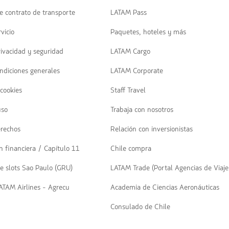
para
navegar
e contrato de transporte
LATAM Pass
vicio
Paquetes, hoteles y más
rivacidad y seguridad
LATAM Cargo
ndiciones generales
LATAM Corporate
 cookies
Staff Travel
uso
Trabaja con nosotros
erechos
Relación con inversionistas
n financiera / Capítulo 11
Chile compra
e slots Sao Paulo (GRU)
LATAM Trade (Portal Agencias de Viaje
LATAM Airlines - Agrecu
Academia de Ciencias Aeronáuticas
Consulado de Chile