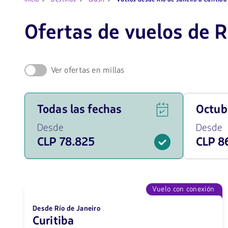
Ofertas de vuelos de Rí
Ver ofertas en millas
Ver
Viaja
Todas las fechas
octu
ofertas
en
de
octubre
Desde
Desde
vuelos
de
CLP 78.825
CLP 8
para
2026
todas
desde
las
86137
fechas
CLP
desde
78825
Vuelo con conexión
CLP.
Desde Río de Janeiro
Curitiba