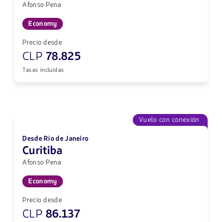
Afonso Pena
Economy
Precio desde
CLP
78.825
Tasas incluidas
Vuelo con conexión
Desde Río de Janeiro
Curitiba
Afonso Pena
Economy
Precio desde
CLP
86.137