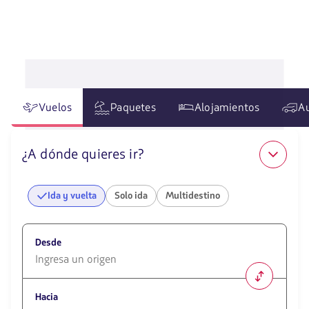
Vuelos
Paquetes
Alojamientos
A
¿A dónde quieres ir?
Ida y vuelta
Solo ida
Multidestino
Desde
1580
opciones
Hacia
disponibles.