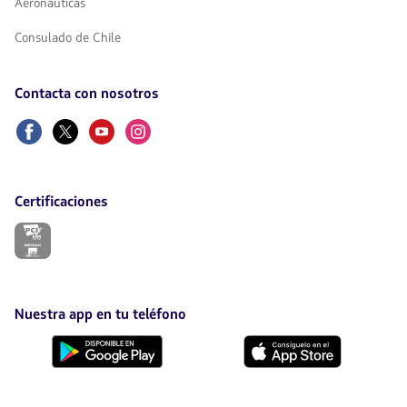
Aeronáuticas
Consulado de Chile
Contacta con nosotros
Facebook
Twitter
Youtube
Instagram
Certificaciones
El
enlace
se
abrirá
en
nueva
Nuestra app en tu teléfono
pestaña.
Descárgala
Descárgala
desde
desde
Google
AppStore