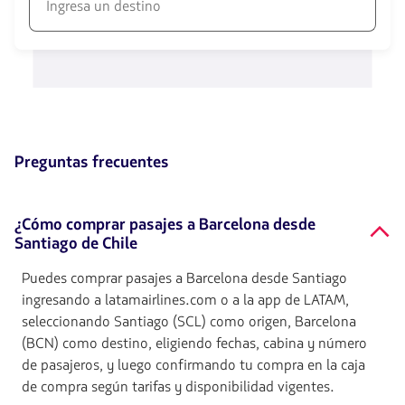
Usa
las
1580
teclas
opciones
de
disponibles.
flechas
Usa
para
las
navegar
teclas
de
flechas
Preguntas frecuentes
para
navegar
¿Cómo comprar pasajes a Barcelona desde
Santiago de Chile
Puedes comprar pasajes a Barcelona desde Santiago
ingresando a latamairlines.com o a la app de LATAM,
seleccionando Santiago (SCL) como origen, Barcelona
(BCN) como destino, eligiendo fechas, cabina y número
de pasajeros, y luego confirmando tu compra en la caja
de compra según tarifas y disponibilidad vigentes.