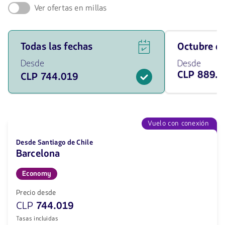
Ver ofertas en millas
Ver
Viaja
Todas las fechas
octubre 
ofertas
en
de
octubre
Desde
Desde
vuelos
de
CLP 889.
CLP 744.019
para
2026
todas
desde
las
889709
fechas
CLP
desde
744019
Vuelo con conexión
CLP.
Desde Santiago de Chile
Barcelona
Economy
Precio desde
CLP
744.019
Tasas incluidas