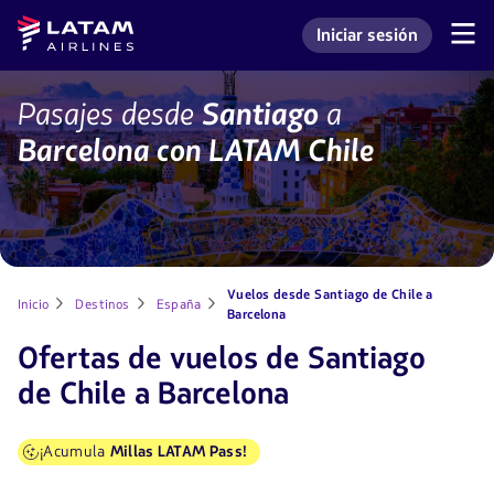
Saltar
Saltar al
Latam
Iniciar sesión
al
contenido
Navegación
Ingresar a mi cuenta L
Airlines
de
menú.
principal.
secciones
de
Vuelos
Pasajes desde
Santiago
a
usuario.
y
Barcelona con LATAM Chile
pasajes
para
barcelona
desde
chile
con
LATAM
Vuelos desde Santiago de Chile a
Inicio
Destinos
España
Barcelona
Ofertas de vuelos de Santiago
de Chile a Barcelona
¡Acumula
Millas LATAM Pass!