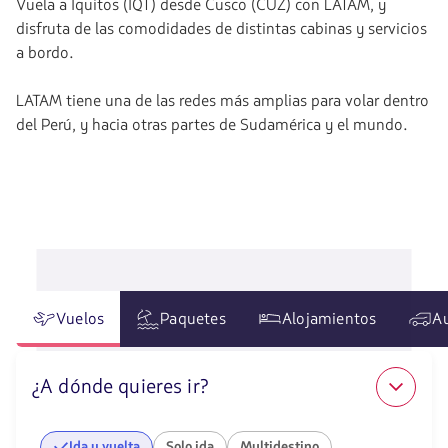
Vuela a Iquitos (IQT) desde Cusco (CUZ) con LATAM, y
disfruta de las comodidades de distintas cabinas y servicios
a bordo.
LATAM tiene una de las redes más amplias para volar dentro
del Perú, y hacia otras partes de Sudamérica y el mundo.
Vuelos
Paquetes
Alojamientos
A
¿A dónde quieres ir?
Ida y vuelta
Solo ida
Multidestino