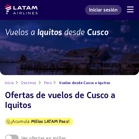
Saltar
Saltar al
Latam
Iniciar sesión
al
contenido
Navegación
Ingresar a mi cuenta L
Airlines
de
menú.
principal.
secciones
de
CUZ-
Vuelos a
Iquitos
desde
Cusco
usuario.
IQT
Inicio
Destinos
Perú
Vuelos desde Cusco a Iquitos
Ofertas de vuelos de Cusco a
Iquitos
¡Acumula
Millas LATAM Pass!
Ver ofertas en millas