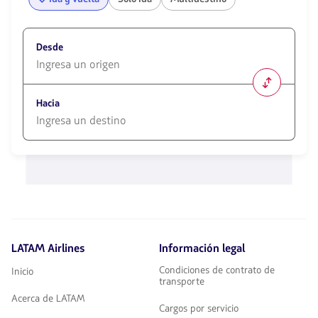
Desde
1580
opciones
Hacia
disponibles.
Usa
las
1580
teclas
opciones
de
disponibles.
flechas
Usa
para
las
navegar
teclas
de
flechas
LATAM Airlines
Información legal
para
navegar
Condiciones de contrato de
Inicio
transporte
Acerca de LATAM
Cargos por servicio