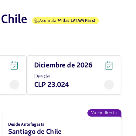
Chile
¡Acumula
Millas LATAM Pass!
Viaja
6
diciembre de 2026
en
diciembre
Desde
de
CLP 23.024
2026
desde
23024
CLP
Vuelo directo
Desde Antofagasta
Santiago de Chile