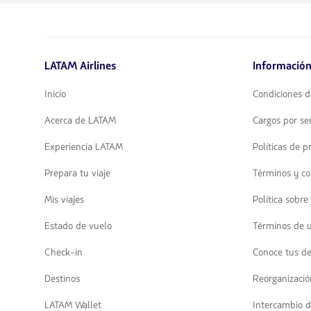
disponibles.
Usa
las
teclas
de
LATAM Airlines
Información
flechas
para
navegar
Inicio
Condiciones d
Acerca de LATAM
Cargos por ser
Experiencia LATAM
Políticas de p
Prepara tu viaje
Términos y co
Mis viajes
Política sobre
Estado de vuelo
Términos de 
Check-in
Conoce tus d
Destinos
Reorganizació
LATAM Wallet
Intercambio d