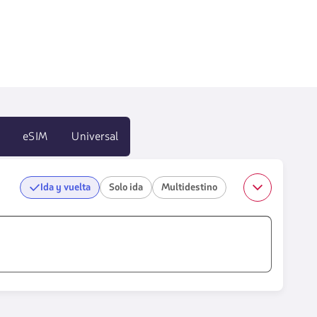
eSIM
Universal
Ida y vuelta
Solo ida
Multidestino