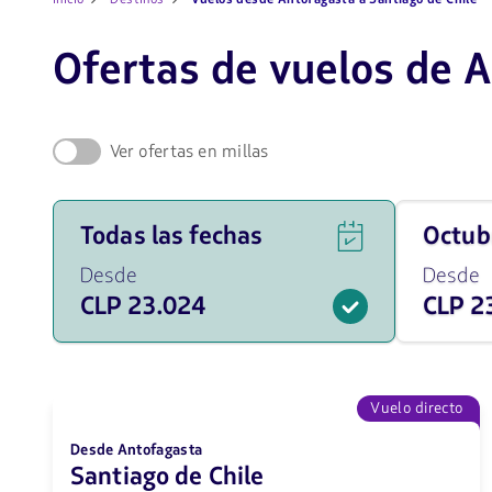
Ofertas de vuelos de A
Ver ofertas en millas
Ver
Viaja
Todas las fechas
octu
ofertas
en
de
octubre
Desde
Desde
vuelos
de
CLP 23.024
CLP 2
para
2026
todas
desde
las
23024
fechas
CLP
desde
23024
Vuelo directo
CLP.
Desde Antofagasta
Santiago de Chile