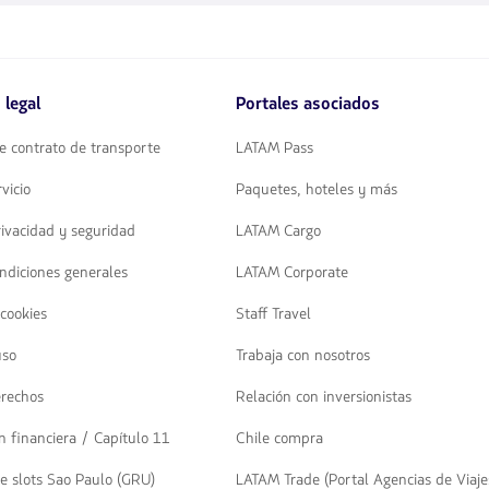
disponibles.
Usa
las
teclas
de
 legal
Portales asociados
flechas
para
navegar
e contrato de transporte
LATAM Pass
vicio
Paquetes, hoteles y más
rivacidad y seguridad
LATAM Cargo
ndiciones generales
LATAM Corporate
 cookies
Staff Travel
uso
Trabaja con nosotros
erechos
Relación con inversionistas
n financiera / Capítulo 11
Chile compra
e slots Sao Paulo (GRU)
LATAM Trade (Portal Agencias de Viaje