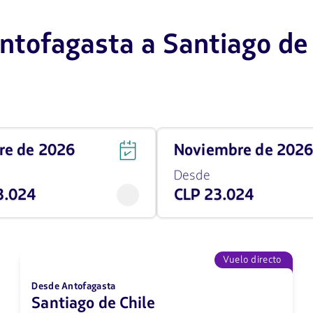
ntofagasta a Santiago de 
Viaja
bre de 2026
noviembre de 202
en
noviembre
Desde
de
3.024
CLP 23.024
2026
desde
23024
CLP
Vuelo directo
Desde Antofagasta
Santiago de Chile