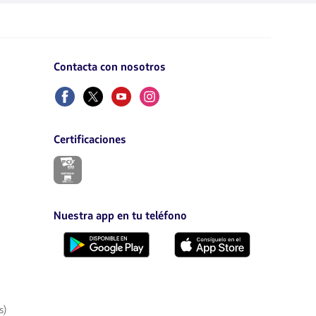
Contacta con nosotros
Facebook
Twitter
Youtube
Instagram
Certificaciones
El
enlace
se
abrirá
en
Nuestra app en tu teléfono
nueva
pestaña.
Descárgala
Descárgala
desde
desde
Google
AppStore
Play
s)