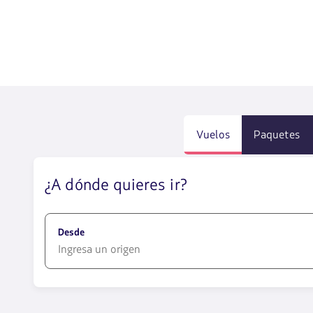
Vuelos
Paquetes
¿A dónde quieres ir?
Desde
1580
opciones