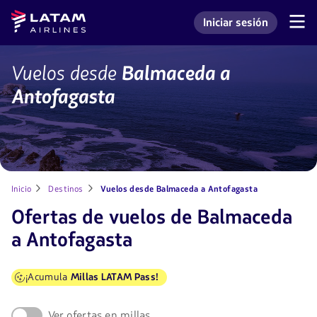
Saltar
Saltar al
Latam
Iniciar sesión
al
contenido
Navegación
Ingresar a mi cuenta L
Airlines
de
menú.
principal.
secciones
de
Vuelos
Vuelos desde
Balmaceda a
usuario.
desde
Antofagasta
Balmaceda
a
Antofagasta
Inicio
Destinos
Vuelos desde Balmaceda a Antofagasta
Ofertas de vuelos de Balmaceda
a Antofagasta
¡Acumula
Millas LATAM Pass!
Ver ofertas en millas