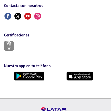
Contacta con nosotros
Facebook
Twitter
Youtube
Instagram
Certificaciones
El
enlace
se
abrirá
en
nueva
Nuestra app en tu teléfono
pestaña.
Descárgala
Descárgala
desde
desde
Google
AppStore
Play