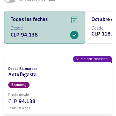
Ver
Viaja
Todas las fechas
octubre 
ofertas
en
de
octubre
Desde
Desde
vuelos
de
CLP 118.1
CLP 94.138
para
2026
todas
desde
las
118138
fechas
CLP
desde
94138
Vuelo con conexión
CLP.
Desde Balmaceda
Antofagasta
Economy
Precio desde
CLP
94.138
Tasas incluidas