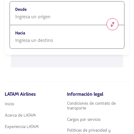
Desde
1580
opciones
Hacia
disponibles.
Usa
las
1580
teclas
opciones
de
disponibles.
flechas
Usa
para
las
navegar
teclas
de
flechas
LATAM Airlines
Información legal
para
navegar
Condiciones de contrato de
Inicio
transporte
Acerca de LATAM
Cargos por servicio
Experiencia LATAM
Políticas de privacidad y