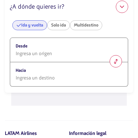
¿A dónde quieres ir?
Ida y vuelta
Solo ida
Multidestino
Desde
1580
opciones
Hacia
disponibles.
Usa
las
1580
teclas
opciones
de
disponibles.
flechas
Usa
para
las
navegar
teclas
de
flechas
LATAM Airlines
Información legal
para