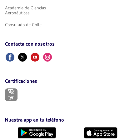
Academia de Ciencias
Aeronáuticas
Consulado de Chile
Contacta con nosotros
Facebook
Twitter
Youtube
Instagram
Certificaciones
El
enlace
se
abrirá
en
nueva
Nuestra app en tu teléfono
pestaña.
Descárgala
Descárgala
desde
desde