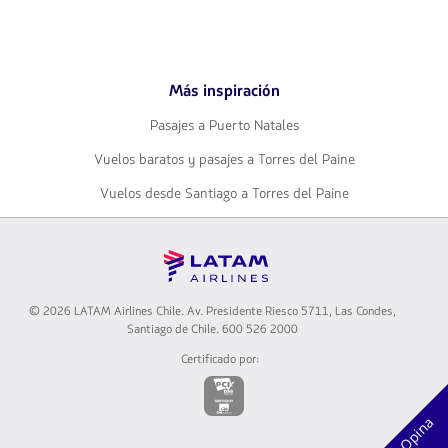
Google
AppStore
Play
Más inspiración
Pasajes a Puerto Natales
Vuelos baratos y pasajes a Torres del Paine
Vuelos desde Santiago a Torres del Paine
© 2026 LATAM Airlines Chile. Av. Presidente Riesco 5711, Las Condes,
Santiago de Chile. 600 526 2000
Certificado por:
El
enlace
se
Opina
abrirá