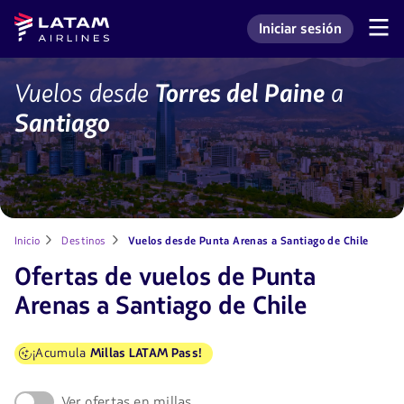
Saltar
Saltar al
Latam
Iniciar sesión
al
contenido
Navegación
Ingresar a mi cuenta L
Airlines
de
menú.
principal.
secciones
de
Vuelos
Vuelos desde
Torres del Paine
a
usuario.
desde
Santiago
Torres
del
Paine
a
Santiago
con
LATAM
Inicio
Destinos
Vuelos desde Punta Arenas a Santiago de Chile
Ofertas de vuelos de Punta
Arenas a Santiago de Chile
¡Acumula
Millas LATAM Pass!
Ver ofertas en millas