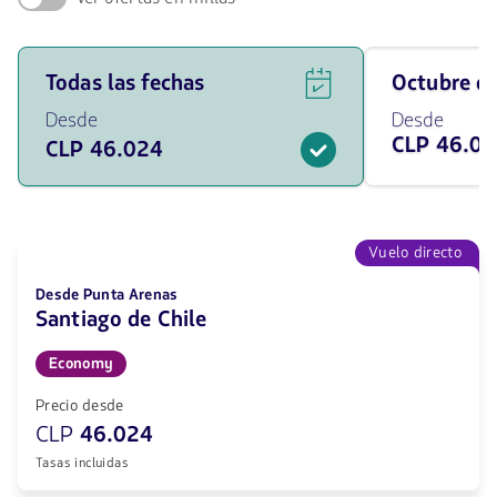
Ver
Viaja
Todas las fechas
octubre 
ofertas
en
de
octubre
Desde
Desde
vuelos
de
CLP 46.0
CLP 46.024
para
2026
todas
desde
las
46024
fechas
CLP
desde
46024
Vuelo directo
CLP.
Desde Punta Arenas
Santiago de Chile
Economy
Precio desde
CLP
46.024
Tasas incluidas