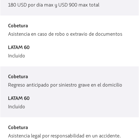
180 USD por día max y USD 900 max total
Cobetura
Asistencia en caso de robo o extravío de documentos
LATAM 60
Incluido
Cobetura
Regreso anticipado por siniestro grave en el domicilio
LATAM 60
Incluido
Cobetura
Asistencia legal por responsabilidad en un accidente.