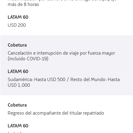
más de 8 horas
LATAM 60
USD 200
Cobetura
Cancelación e interrupción de viaje por fuerza mayor
(incluido COVID-19)
LATAM 60
Sudamérica: Hasta USD 500 / Resto del Mundo: Hasta
USD 1.000
Cobetura
Regreso del acompañante del titular repatriado
LATAM 60