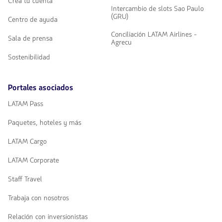
Crea tu cuenta
Intercambio de slots Sao Paulo
(GRU)
Centro de ayuda
Conciliación LATAM Airlines -
Sala de prensa
Agrecu
Sostenibilidad
Portales asociados
LATAM Pass
Paquetes, hoteles y más
LATAM Cargo
LATAM Corporate
Staff Travel
Trabaja con nosotros
Relación con inversionistas