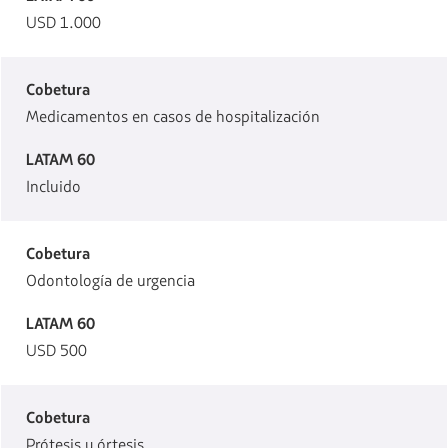
USD 1.000
Cobetura
Medicamentos en casos de hospitalización
LATAM 60
Incluido
Cobetura
Odontología de urgencia
LATAM 60
USD 500
Cobetura
Prótesis y órtesis