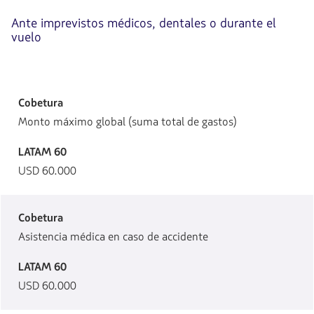
Ante imprevistos médicos, dentales o durante el
vuelo
Cobetura
Monto máximo global (suma total de gastos)
LATAM 60
USD 60.000
Cobetura
Asistencia médica en caso de accidente
LATAM 60
USD 60.000