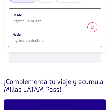
Desde
1580
opciones
Hacia
disponibles.
Usa
las
1580
teclas
opciones
de
disponibles.
flechas
Usa
para
las
navegar
teclas
de
¡Complementa tu viaje y acumula
flechas
para
Millas LATAM Pass!
navegar