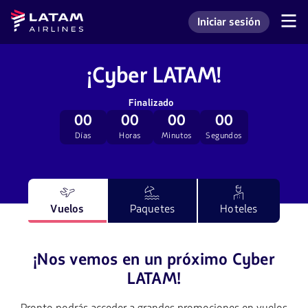
Saltar
Saltar al
Latam
Iniciar sesión
al
contenido
Navegación
Ingresar a mi cuenta L
Airlines
de
menú.
principal.
secciones
de
¡Cyber LATAM!
usuario.
Finalizado
00
00
00
00
Días
Horas
Minutos
Segundos
Vuelos
Paquetes
Hoteles
¡Nos vemos en un próximo Cyber
LATAM!