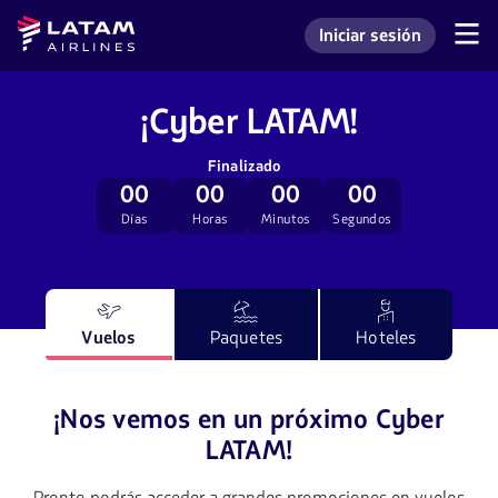
Saltar
Saltar al
Latam
Iniciar sesión
al
contenido
Navegación
Ingresar a mi cuenta L
Airlines
de
menú.
principal.
secciones
de
¡Cyber LATAM!
usuario.
Finalizado
00
00
00
00
Días
Horas
Minutos
Segundos
Vuelos
Paquetes
Hoteles
¡Nos vemos en un próximo Cyber
LATAM!