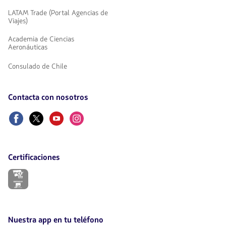
LATAM Trade (Portal Agencias de
Viajes)
Academia de Ciencias
Aeronáuticas
Consulado de Chile
Contacta con nosotros
Facebook
Twitter
Youtube
Instagram
Certificaciones
El
enlace
se
abrirá
en
nueva
Nuestra app en tu teléfono