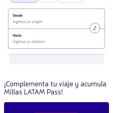
Desde
1580
opciones
Hacia
disponibles.
Usa
las
1580
teclas
opciones
de
disponibles.
flechas
Usa
para
las
navegar
teclas
de
¡Complementa tu viaje y acumula
flechas
para
Millas LATAM Pass!
navegar