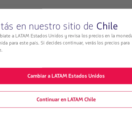
tás en nuestro sitio de
Chile
iate a LATAM Estados Unidos y revisa los precios en la moned
nida para este país. Si decides continuar, verás los precios para
e.
Cambiar a LATAM Estados Unidos
Continuar en LATAM Chile
tecnología que permite la autoatención de los pasajeros, gracia
a el contacto entre personas.
fortalecido sus medidas de bioseguridad, implementando todas l