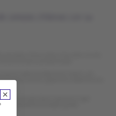
e cerezas chilenas con su
 para arribar a China el viernes 17 de octubre. Con este
de esta fruta hacia su principal mercado.
equieren rapidez para llegar frescas a destino, y así
 al aumento de envíos y garantizar la calidad de la fruta
ás exigentes del mundo. Nuestro compromiso es seguir
a
o de una temporada llena de desafíos y grandes
.