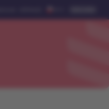
Iniciar sesión
CLP · $
o de vuelo
LATAM Pass
Pesos
Ingresar a mi cuenta 
chilenos