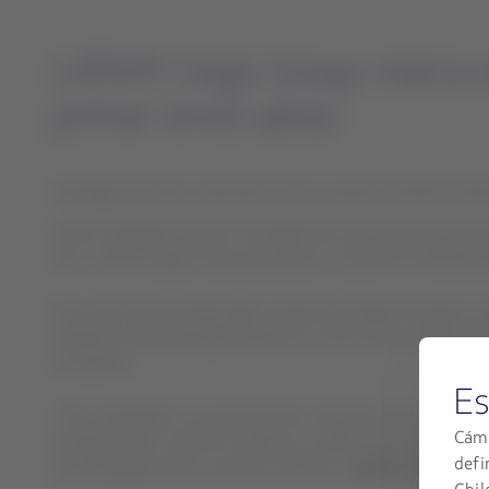
LATAM Cargo Group marca el
primer envío aéreo
Santiago de Chile, miércoles 22 de octubre de 2025 13:00
Fueron alrededor de dos toneladas de cerezas que partiero
hito, LATAM Cargo Group participó en el primer embarque d
Es al inicio de la temporada cuando el transporte aéreo c
atender la demanda generada por el Año Nuevo Chino. En e
en destino.
Es
“Nos enorgullece ser parte de este momento clave, conectan
Cámb
acompañando a nuestros clientes en cada envío, asegurando q
defi
oportunidades junto a nuestros clientes”,
señaló Claudio To