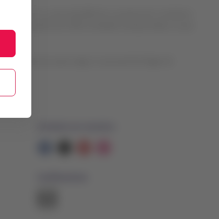
misferio sur, y cerca del 90% de su producción se destina
oyecta superar las 6.000 toneladas transportadas, lo que
los exclusivos para carga, lo que permite llegar de
Contacta con nosotros
Facebook
Twitter
Youtube
Instagram
Certificaciones
El
enlace
se
abrirá