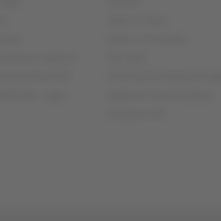
 cookies
Staff Travel
uso
Trabaja con nosotros
erechos
Relación con inversionistas
n financiera / Capítulo 11
Chile compra
e slots Sao Paulo (GRU)
LATAM Trade (Portal Agencias de Viaje
LATAM Airlines - Agrecu
Academia de Ciencias Aeronáuticas
Consulado de Chile