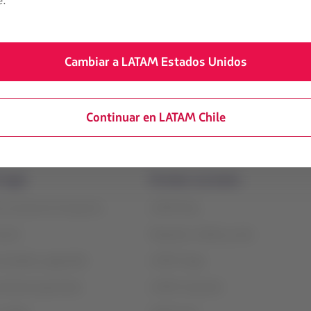
e.
 iQonsulting, Chile concentra el 97% de las exportaciones del he
nsporte aéreo de cerezas desde Chile y para la temporada 2025 pr
ño anterior.
Cambiar a LATAM Estados Unidos
cargueras de Sudamérica, con 165 destinos en 31 países, 12 de el
perecibles.
Continuar en LATAM Chile
 legal
Portales asociados
e contrato de transporte
LATAM Pass
vicio
Paquetes, hoteles y más
rivacidad y seguridad
LATAM Cargo
ndiciones generales
LATAM Corporate