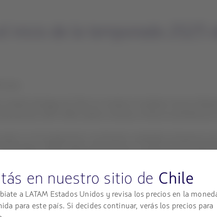
 inicio de la temporada 2025 d
 horas
n desde Santiago de Chile con escala en Auckland, Nueva Zelanda,
el periodo 2025-2026, dando comienzo oficial a la distribución 
umple un rol fundamental, movilizando variedades tempranas que r
sta etapa, LATAM Cargo Group ajusta su operación para responder
tás en nuestro sitio de
Chile
do a los productores locales con el mercado asiático, uno de los m
iate a LATAM Estados Unidos y revisa los precios en la moned
ue las cerezas lleguen frescas y a tiempo. Este es solo el comienz
nida para este país. Si decides continuar, verás los precios para
rres Faini, Director Comercial Sudamérica de LATAM Cargo Group