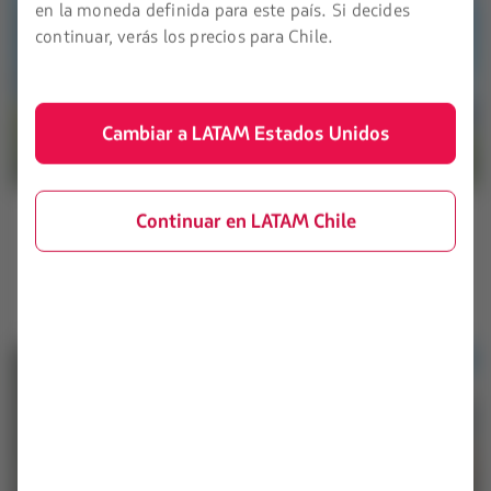
en la moneda definida para este país. Si decides
continuar, verás los precios para Chile.
Cambiar a LATAM Estados Unidos
Continuar en LATAM Chile
Atlanta