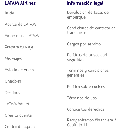
hacer
LATAM Airlines
Información legal
click
Devolución de tasas de
en
Inicio
embarque
este
banner
Acerca de LATAM
Condiciones de contrato de
serás
transporte
enviado
Experiencia LATAM
a
Cargos por servicio
un
Prepara tu viaje
formulario
Políticas de privacidad y
para
Mis viajes
seguridad
la
solicitud
Estado de vuelo
Términos y condiciones
de
generales
una
Check-in
tarjeta
Política sobre cookies
Santander
Destinos
LATAM
Términos de uso
Pass.
LATAM Wallet
Conoce tus derechos
Crea tu cuenta
Reorganización financiera /
Capítulo 11
Centro de ayuda