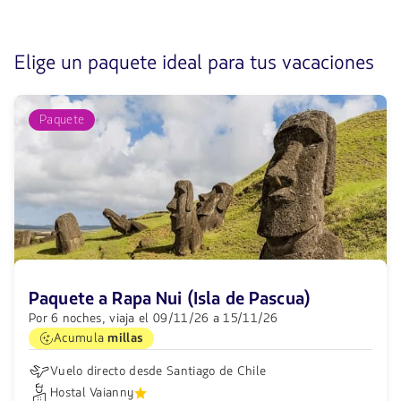
1
de
3
Elige un paquete ideal para tus vacaciones
Paquete
Paquete a Rapa Nui (Isla de Pascua)
Por 6 noches, viaja el 09/11/26 a 15/11/26
Acumula
millas
Vuelo directo desde Santiago de Chile
Hostal Vaianny