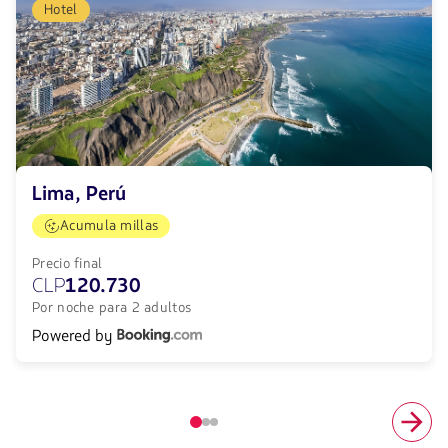
Hotel
Lima, Perú
Acumula millas
Precio final
CLP
120.730
Por noche para 2 adultos
Powered by
Elemento
número