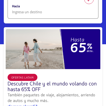
1580
opciones
Hacia
disponibles.
Usa
las
1580
teclas
opciones
de
disponibles.
flechas
Usa
para
las
navegar
teclas
de
flechas
para
navegar
OFERTAS LATAM
Descubre Chile y el mundo volando con
hasta 65% OFF
También paquetes de viaje, alojamientos, arriendo
de autos y mucho más.