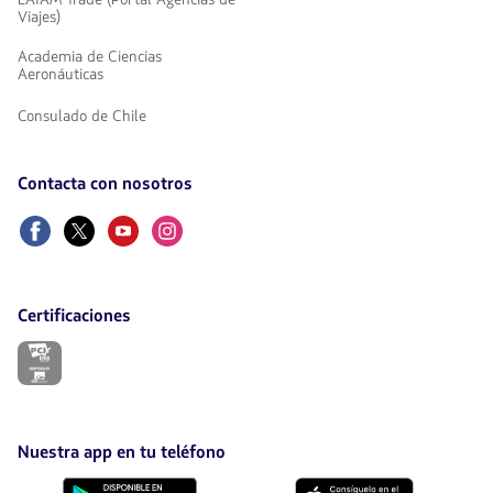
Viajes)
Academia de Ciencias
Aeronáuticas
Consulado de Chile
Contacta con nosotros
Facebook
Twitter
Youtube
Instagram
Certificaciones
El
enlace
se
abrirá
en
nueva
Nuestra app en tu teléfono
pestaña.
Descárgala
Descárgala