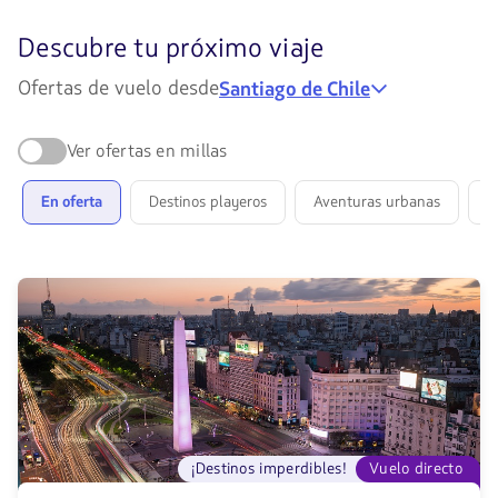
Descubre
Descubre tu próximo viaje
tu
Ofertas de vuelo desde
Santiago de Chile
próximo
viaje:
Ver ofertas en millas
encuentra
ofertas
En oferta
Destinos playeros
Aventuras urbanas
V
para
tu
siguiente
destino
¡Destinos imperdibles!
Vuelo directo