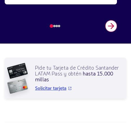
Elemento
número
1
de
4
Pide
tu
Pide tu Tarjeta de Crédito Santander
Tarjeta
LATAM Pass y obtén
hasta 15.000
de
millas
Crédito
Santander
Se
Solicitar tarjeta
LATAM
abrirá
Pass
en
y
una
obtén
nueva
hasta
ventana
15000
millas.
Al