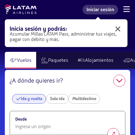
Saltar
Saltar al
Saltar a
Latam
Iniciar sesión
al
contenido
la caja
Navegación
Ingresar a mi cuenta L
Airlines
de
menú.
principal.
de
secciones
compra
de
Inicia sesión y podrás:
Inicia
usuario.
Acumular Millas LATAM
Pass
, administrar tus viajes,
sesión
pagar con débito y más.
en
LATAM
para
obtener
Vuelos
Paquetes
Alojamientos
A
distintos
beneficios.
¿A dónde quieres ir?
Ida y vuelta
Solo ida
Multidestino
Desde