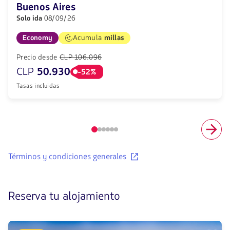
Buenos Aires
Solo ida
08/09/26
Economy
Acumula
millas
Precio desde
CLP 106.096
CLP
50.930
-52%
Tasas incluidas
Elemento
número
1
Conocer
Términos y condiciones generales
de
los
6
términos
y
condiciones
Reserva tu alojamiento
de
vuelos
recomendados.