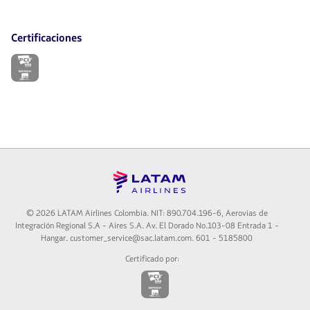
Certificaciones
El
enlace
se
abrirá
en
nueva
pestaña.
©
2026 LATAM Airlines Colombia. NIT: 890.704.196-6, Aerovias de
Integración Regional S.A - Aires S.A. Av. El Dorado No.103-08 Entrada 1 -
Hangar. customer_service@sac.latam.com. 601 - 5185800
Certificado por:
El
enlace
se