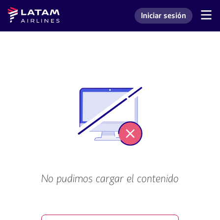
Saltar
Saltar al
Latam
Iniciar sesión
al
contenido
Navegación
Ingresar a mi cuenta L
Airlines
de
menú.
principal.
secciones
de
usuario.
No pudimos cargar el contenido