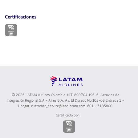
Certificaciones
El
enlace
se
abrirá
en
nueva
pestaña.
©
2026 LATAM Airlines Colombia. NIT: 890.704.196-6, Aerovias de
Integración Regional S.A - Aires S.A. Av. El Dorado No.103-08 Entrada 1 -
Hangar. customer_service@sac.latam.com. 601 - 5185800
Certificado por:
El
enlace
se