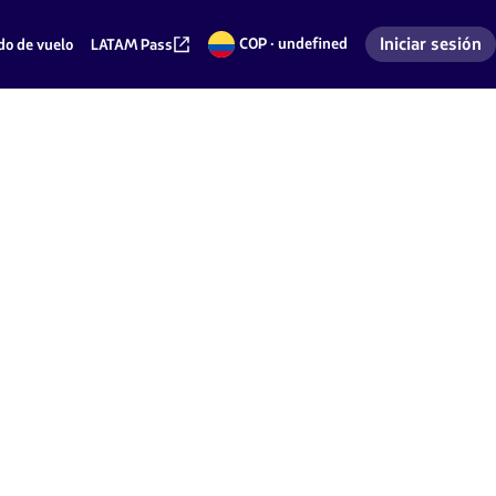
Iniciar sesión
COP · undefined
do de vuelo
LATAM Pass
Pesos
Ingresar a mi 
colombianos