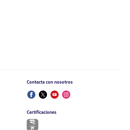
Contacta con nosotros
Facebook
Twitter
Youtube
Instagram
Certificaciones
El
enlace