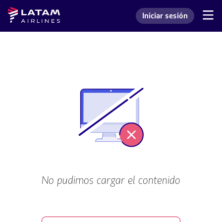
Saltar
Saltar al
Latam
Iniciar sesión
al
contenido
Navegación
Ingresar a mi cuenta L
Airlines
de
menú.
principal.
secciones
de
usuario.
No pudimos cargar el contenido