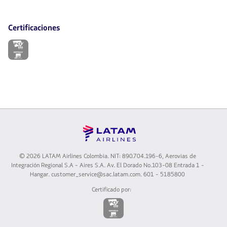
Certificaciones
El
enlace
se
abrirá
en
nueva
pestaña.
©
2026 LATAM Airlines Colombia. NIT: 890.704.196-6, Aerovias de
Integración Regional S.A - Aires S.A. Av. El Dorado No.103-08 Entrada 1 -
Hangar. customer_service@sac.latam.com. 601 - 5185800
Certificado por:
El
enlace
se