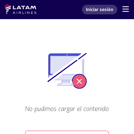
Saltar
Saltar al
Latam
Iniciar sesión
al
contenido
Navegación
Ingresar a mi cuenta L
Airlines
de
menú.
principal.
secciones
de
usuario.
No pudimos cargar el contenido