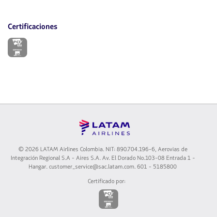
Certificaciones
El
enlace
se
abrirá
en
nueva
pestaña.
©
2026 LATAM Airlines Colombia. NIT: 890.704.196-6, Aerovias de
Integración Regional S.A - Aires S.A. Av. El Dorado No.103-08 Entrada 1 -
Hangar. customer_service@sac.latam.com. 601 - 5185800
Certificado por:
El
enlace
se