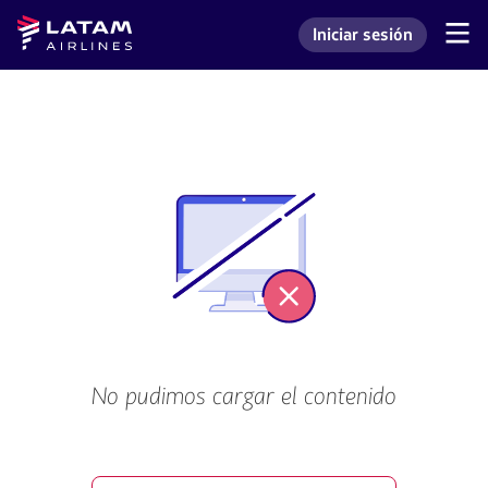
Saltar
Saltar al
Latam
Iniciar sesión
al
contenido
Navegación
Ingresar a mi cuenta L
Airlines
de
menú.
principal.
secciones
de
usuario.
No pudimos cargar el contenido