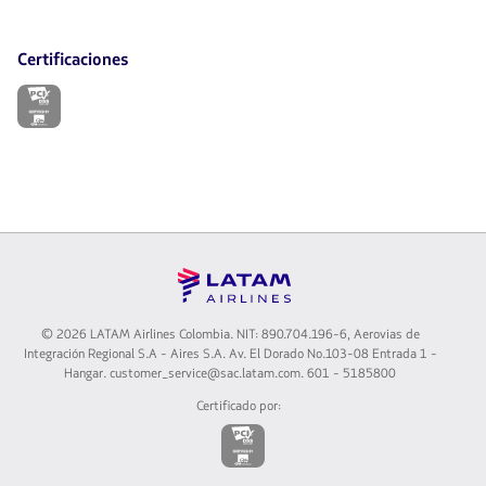
Certificaciones
El
enlace
se
abrirá
en
nueva
pestaña.
©
2026 LATAM Airlines Colombia. NIT: 890.704.196-6, Aerovias de
Integración Regional S.A - Aires S.A. Av. El Dorado No.103-08 Entrada 1 -
Hangar. customer_service@sac.latam.com. 601 - 5185800
Certificado por:
El
enlace
se