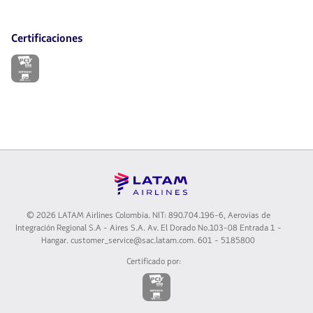
Certificaciones
El
enlace
se
abrirá
en
nueva
pestaña.
©
2026 LATAM Airlines Colombia. NIT: 890.704.196-6, Aerovias de
Integración Regional S.A - Aires S.A. Av. El Dorado No.103-08 Entrada 1 -
Hangar. customer_service@sac.latam.com. 601 - 5185800
Certificado por:
El
enlace
se