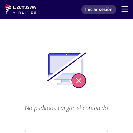
Saltar
Saltar al
Latam
Iniciar sesión
al
contenido
Navegación
Ingresar a mi cuenta L
Airlines
de
menú.
principal.
secciones
de
usuario.
No pudimos cargar el contenido