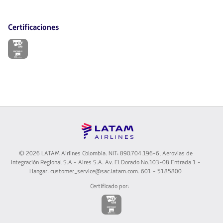
Certificaciones
El
enlace
se
abrirá
en
nueva
pestaña.
©
2026 LATAM Airlines Colombia. NIT: 890.704.196-6, Aerovias de
Integración Regional S.A - Aires S.A. Av. El Dorado No.103-08 Entrada 1 -
Hangar. customer_service@sac.latam.com. 601 - 5185800
Certificado por:
El
enlace
se