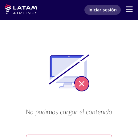
Saltar
Saltar al
Latam
Iniciar sesión
al
contenido
Navegación
Ingresar a mi cuenta L
Airlines
de
menú.
principal.
secciones
de
usuario.
No pudimos cargar el contenido