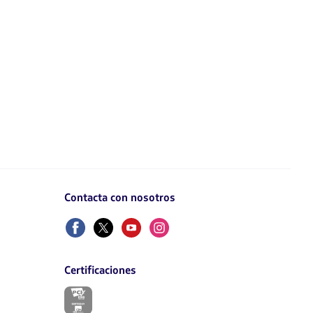
Contacta con nosotros
Facebook
Twitter
Youtube
Instagram
Certificaciones
El
enlace