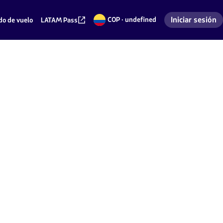
Iniciar sesión
COP · undefined
do de vuelo
LATAM Pass
Pesos
Ingresar a mi 
colombianos