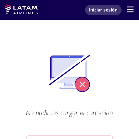
Saltar
Saltar al
Latam
Iniciar sesión
al
contenido
Navegación
Ingresar a mi cuenta L
Airlines
de
menú.
principal.
secciones
de
usuario.
No pudimos cargar el contenido