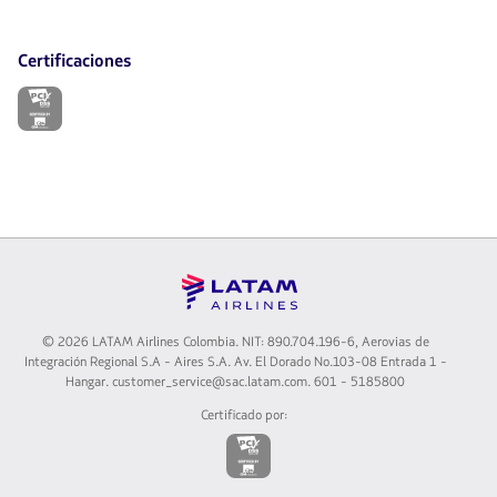
Certificaciones
El
enlace
se
abrirá
en
nueva
pestaña.
©
2026 LATAM Airlines Colombia. NIT: 890.704.196-6, Aerovias de
Integración Regional S.A - Aires S.A. Av. El Dorado No.103-08 Entrada 1 -
Hangar. customer_service@sac.latam.com. 601 - 5185800
Certificado por:
El
enlace
se