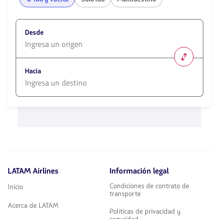
Desde
1580
opciones
Hacia
disponibles.
Usa
las
1580
teclas
opciones
de
disponibles.
flechas
Usa
para
las
navegar
teclas
de
flechas
LATAM Airlines
Información legal
para
navegar
Condiciones de contrato de
Inicio
transporte
Acerca de LATAM
Políticas de privacidad y