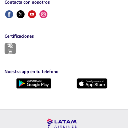
Contacta con nosotros
Facebook
Twitter
Youtube
Instagram
Certificaciones
El
enlace
se
abrirá
en
nueva
Nuestra app en tu teléfono
pestaña.
Descárgala
Descárgala
desde
desde
Google
AppStore
Play