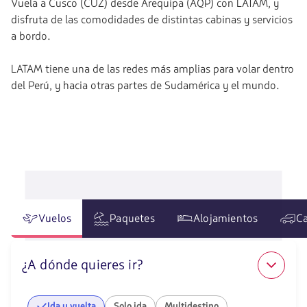
Vuela a Cusco (CUZ) desde Arequipa (AQP) con LATAM, y
disfruta de las comodidades de distintas cabinas y servicios
a bordo.
LATAM tiene una de las redes más amplias para volar dentro
del Perú, y hacia otras partes de Sudamérica y el mundo.
Vuelos
Paquetes
Alojamientos
Ca
¿A dónde quieres ir?
Ida y vuelta
Solo ida
Multidestino