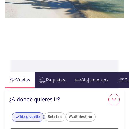
Vuelos
Paquetes
Alojamientos
Ca
¿A dónde quieres ir?
Ida y vuelta
Solo ida
Multidestino