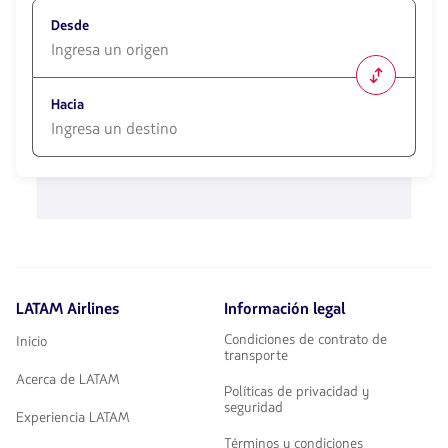
Desde
1580
opciones
Hacia
disponibles.
Usa
las
1580
teclas
opciones
de
disponibles.
flechas
Usa
para
las
navegar
teclas
de
flechas
LATAM Airlines
Información legal
para
navegar
Condiciones de contrato de
Inicio
transporte
Acerca de LATAM
Políticas de privacidad y
seguridad
Experiencia LATAM
Términos y condiciones