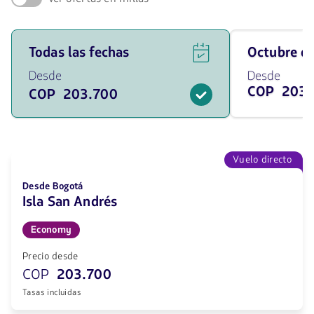
Ver
Viaja
Todas las fechas
octubre 
ofertas
en
de
octubre
Desde
Desde
vuelos
de
COP 203.
COP 203.700
para
2026
todas
desde
las
203700
fechas
COP
desde
203700
Vuelo directo
COP.
Desde Bogotá
Isla San Andrés
Economy
Precio desde
COP
203.700
Tasas incluidas