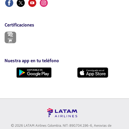
Facebook
Twitter
Youtube
Instagram
Certificaciones
El
enlace
se
abrirá
en
nueva
Nuestra app en tu teléfono
pestaña.
Descárgala
Descárgala
desde
desde
Google
AppStore
Play
© 2026 LATAM Airlines Colombia. NIT: 890.704.196-6, Aerovias de