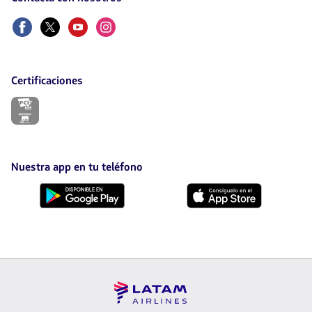
Facebook
Twitter
Youtube
Instagram
Certificaciones
El
enlace
se
abrirá
en
nueva
Nuestra app en tu teléfono
pestaña.
Descárgala
Descárgala
desde
desde
Google
AppStore
Play