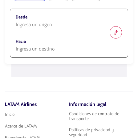
Desde
1580
opciones
Hacia
disponibles.
Usa
las
1580
teclas
opciones
de
disponibles.
flechas
Usa
para
las
navegar
teclas
de
flechas
LATAM Airlines
Información legal
para
navegar
Condiciones de contrato de
Inicio
transporte
Acerca de LATAM
Políticas de privacidad y
seguridad
Experiencia LATAM