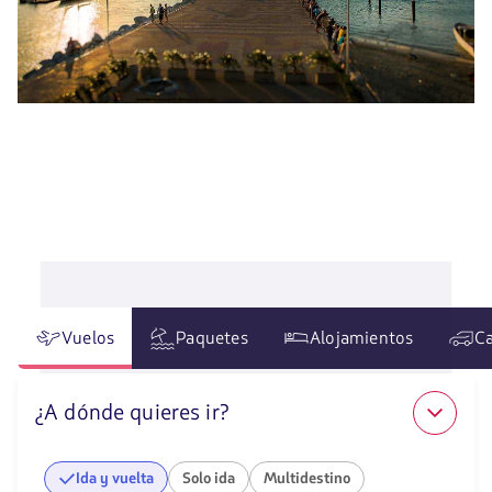
Vuelos
Paquetes
Alojamientos
Ca
¿A dónde quieres ir?
Ida y vuelta
Solo ida
Multidestino