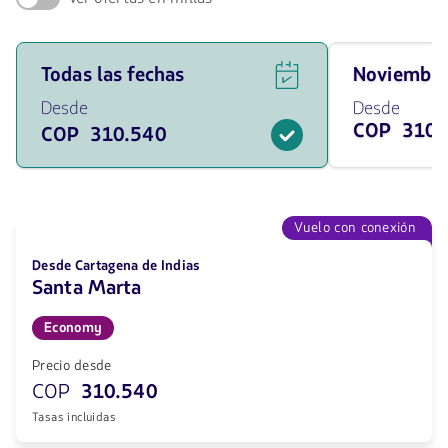
Ver
Viaja
Todas las fechas
noviembr
ofertas
en
de
noviembre
Desde
Desde
vuelos
de
COP 310.
COP 310.540
para
2026
todas
desde
las
310540
fechas
COP
desde
310540
Vuelo con conexión
COP.
Desde Cartagena de Indias
Santa Marta
Economy
Precio desde
COP
310.540
Tasas incluidas