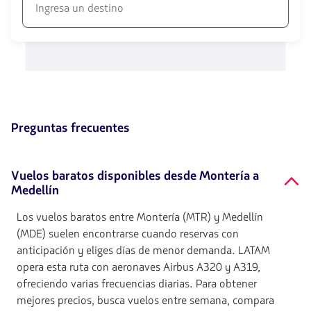
disponibles.
Usa
las
1580
teclas
opciones
de
disponibles.
flechas
Usa
para
las
navegar
teclas
de
flechas
Preguntas frecuentes
para
navegar
Vuelos baratos disponibles desde Montería a
Medellín
Los vuelos baratos entre Montería (MTR) y Medellín
(MDE) suelen encontrarse cuando reservas con
anticipación y eliges días de menor demanda. LATAM
opera esta ruta con aeronaves Airbus A320 y A319,
ofreciendo varias frecuencias diarias. Para obtener
mejores precios, busca vuelos entre semana, compara