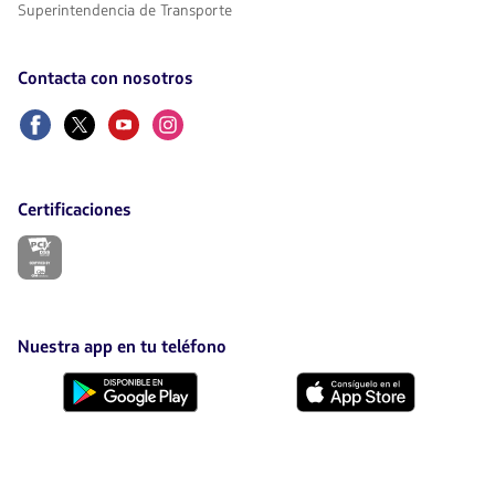
Superintendencia de Transporte
Contacta con nosotros
Facebook
Twitter
Youtube
Instagram
Certificaciones
El
enlace
se
abrirá
en
nueva
Nuestra app en tu teléfono
pestaña.
Descárgala
Descárgala
desde
desde
Google
AppStore
Play