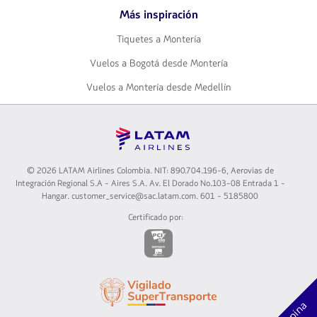
Más inspiración
Tiquetes a Montería
Vuelos a Bogotá desde Montería
Vuelos a Montería desde Medellín
© 2026 LATAM Airlines Colombia. NIT: 890.704.196-6, Aerovias de
Integración Regional S.A - Aires S.A. Av. El Dorado No.103-08 Entrada 1 -
Hangar. customer_service@sac.latam.com. 601 - 5185800
Certificado por:
El
enlace
se
abrirá
El
en
enlace
nueva
Opina
se
pestaña.