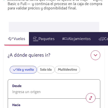
Basic o Full— y continúa el proceso en la caja de compra
para validar precios y disponibilidad final.
Vuelos
Paquetes
Alojamientos
Ca
¿A dónde quieres ir?
Ida y vuelta
Solo ida
Multidestino
Desde
1580
opciones
Hacia