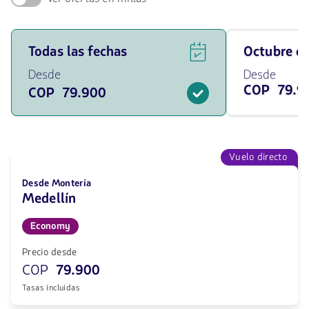
Ver
Viaja
Todas las fechas
octubre 
ofertas
en
de
octubre
Desde
Desde
vuelos
de
COP 79.9
COP 79.900
para
2026
todas
desde
las
79900
fechas
COP
desde
79900
Vuelo directo
COP.
Desde Montería
Medellín
Economy
Precio desde
COP
79.900
Tasas incluidas