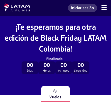
Saltar
Saltar al
Latam
Iniciar sesión
al
contenido
Navegación
Ingresar a mi cuenta L
Airlines
de
menú.
principal.
secciones
de
¡Te esperamos para otra
usuario.
edición de Black Friday LATAM
Colombia!
Finalizado
00
00
00
00
Días
Horas
Minutos
Segundos
Vuelos