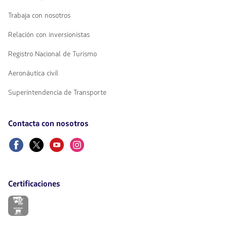
Trabaja con nosotros
Relación con inversionistas
Registro Nacional de Turismo
Aeronáutica civil
Superintendencia de Transporte
Contacta con nosotros
Facebook
Twitter
Youtube
Instagram
Certificaciones
El
enlace
se