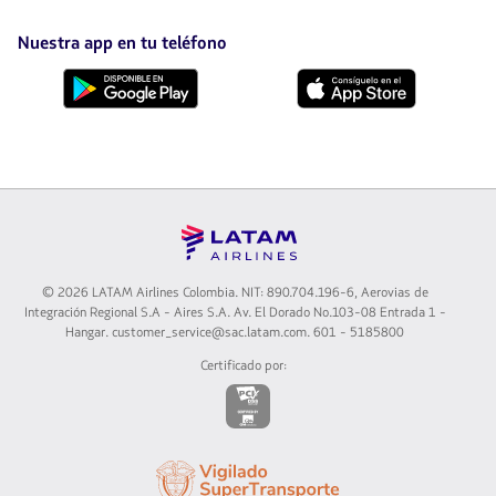
abrirá
en
nueva
Nuestra app en tu teléfono
pestaña.
Descárgala
Descárgala
desde
desde
Google
AppStore
Play
© 2026 LATAM Airlines Colombia. NIT: 890.704.196-6, Aerovias de
Integración Regional S.A - Aires S.A. Av. El Dorado No.103-08 Entrada 1 -
Hangar. customer_service@sac.latam.com. 601 - 5185800
Certificado por:
El
enlace
se
abrirá
El
en
enlace
nueva