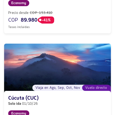
Economy
Precio desde
COP 153.410
COP
89.980
-41%
Tasas incluidas
Viaja en Ago, Sep, Oct, Nov
Vuelo directo
Cúcuta (CUC)
Solo ida
01/10/26
Economy