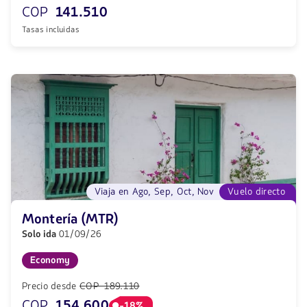
COP
141.510
Tasas incluidas
Viaja en Ago, Sep, Oct, Nov
Vuelo directo
Montería (MTR)
Solo ida
01/09/26
Economy
Precio desde
COP 189.110
COP
154.600
-18%