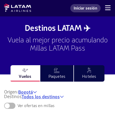
Saltar
Saltar al
Latam
Iniciar sesión
al
contenido
Navegación
Ingresar a mi cuenta L
Airlines
de
menú.
principal.
secciones
de
Destinos LATAM ✈️
usuario.
Vuela al mejor precio acumulando
Millas LATAM Pass
Vuelos
Paquetes
Hoteles
Origen:
Bogotá
Destinos
Todos los destinos
Ver ofertas en millas