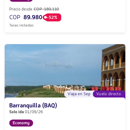
Precio desde
COP 189.110
COP
89.980
-52%
Tasas incluidas
Viaja en Sep
Vuelo directo
Barranquilla (BAQ)
Solo ida
01/09/26
Economy