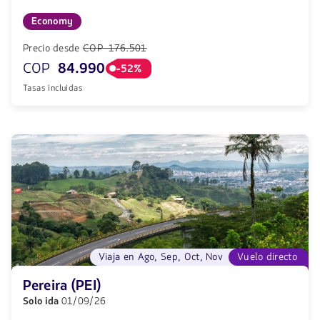
Economy
Precio desde
COP 176.501
COP
84.990
-52%
Tasas incluidas
Viaja en Ago, Sep, Oct, Nov
Vuelo directo
Pereira (PEI)
Solo ida
01/09/26