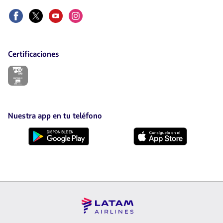
Facebook
Twitter
Youtube
Instagram
Certificaciones
El
enlace
se
abrirá
en
nueva
Nuestra app en tu teléfono
pestaña.
Descárgala
Descárgala
desde
desde
Google
AppStore
Play