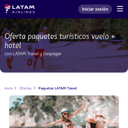
Saltar
Saltar al
Latam
Iniciar sesión
al
contenido
Navegación
Ingresar a mi cuenta L
Airlines
de
menú.
principal.
secciones
de
paquetes
usuario.
de
Oferta paquetes turísticos vuelo +
viaje
LATAM
hotel
con LATAM Travel y Despegar
Inicio
Ofertas
Paquetes LATAM Travel