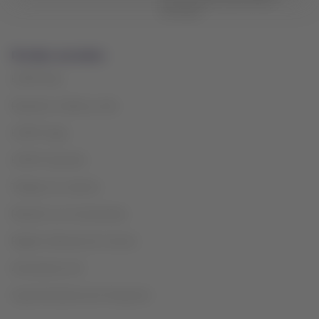
reconocimiento de proceso
extranjero
Portales asociados
LATAM Pass
Paquetes, hoteles y más
LATAM Cargo
LATAM Corporate
Trabaja con nosotros
Relación con inversionistas
Registro Nacional de Turismo
Aeronáutica civil
Superintendencia de Transporte