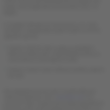
Airlines Colombia dará flexibilidad para los pasajeros que
tengan vuelos programados para hoy desde, hacia o vía
Bogotá.
Los pasajeros afectados por esta situación y con vuelos
cancelados o reprogramados podrán acceder a una de las
siguientes opciones:
Cambiar su fecha de viaje sin pago por penalidad ni
diferencia tarifaria sujeto a disponibilidad de silla en la
misma cabina en la que adquirió el ticket.
Cambiar su destino sujeto a diferencia tarifaria y vigencia
del ticket.
Para reprogramaciones de vuelos, se podrá realizar por
medio de la aplicación móvil o
www.latam.com
en la
sección Mis Viajes. De igual manera estarán disponibles las
líneas del contact center en Bogotá al (1) 745 2020 o a la