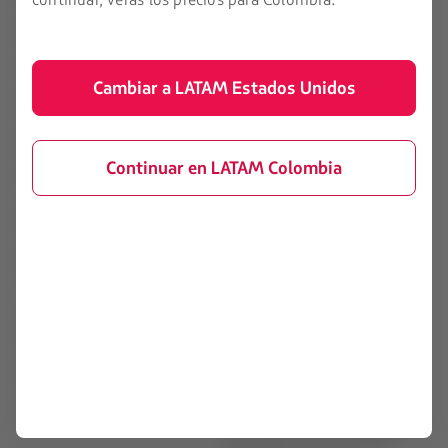
continuar, verás los precios para Colombia.
Políticas de privacidad y
seguridad
Experiencia LATAM
Términos y condiciones
Prepara tu viaje
generales
Cambiar a LATAM Estados Unidos
Mis viajes
Política sobre cookies
Estado de vuelo
Términos de uso
Continuar en LATAM Colombia
Check-in
Conoce tus derechos y deberes
Destinos
Reorganización financiera /
Capítulo 11
LATAM Wallet
Tasas, cargos e impuestos
Crea tu cuenta
Código de conducta para la
prevención de explotación de
Centro de ayuda
menores
Sala de prensa
Política de tratamiento de datos
personales
Sostenibilidad
Información Supersociedades: