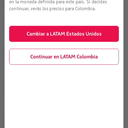
en la moneda definida para este país. Si decides
Condiciones de contrato de
continuar, verás los precios para Colombia.
Inicio
transporte
Acerca de LATAM
Políticas de privacidad y
seguridad
Experiencia LATAM
Cambiar a LATAM Estados Unidos
Términos y condiciones
Prepara tu viaje
generales
Mis viajes
Política sobre cookies
Continuar en LATAM Colombia
Estado de vuelo
Términos de uso
Check-in
Conoce tus derechos y deberes
Destinos
Reorganización financiera /
Capítulo 11
LATAM Wallet
Tasas, cargos e impuestos
Crea tu cuenta
Código de conducta para la
prevención de explotación de
Centro de ayuda
menores