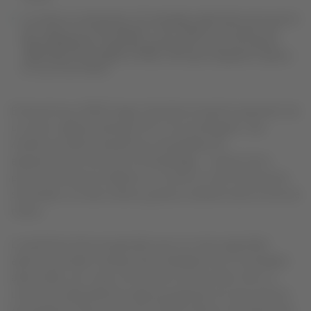
La meta es transportar 12 toneladas adicionales de insumos
por vuelo en la ruta Bogotá- San Andrés y se suma a la
disponibilidad de carga que generará los tres (3) aviones
adicionales de pasajeros Airbus 320 que empiezan a operar
el 3 y 11 de marzo.
El día de hoy LATAM Cargo Colombia iniciará la operación de
un avión carguero Boeing 767 en la ruta Bogotá- San
Andrés buscando atender las necesidades de
abastecimiento de todo el Archipiélago. A partir de la
próxima semana el objetivo es contar con dos frecuencias
semanales, los días martes y jueves, durante todo el mes de
marzo.
La aerolínea tiene proyectado que con esta capacidad
adicional puedan transportarse alrededor de 12 toneladas
adicionales, por vuelo, de insumos hacia la Isla. Esto se
uniría a la capacidad de carga que generan los tres aviones