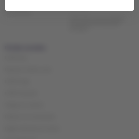
Sala de prensa
Política de tratamiento de datos
personales
Sostenibilidad
Información Supersociedades:
reconocimiento de proceso
extranjero
Portales asociados
LATAM Pass
Paquetes, hoteles y más
LATAM Cargo
LATAM Corporate
Trabaja con nosotros
Relación con inversionistas
Registro Nacional de Turismo