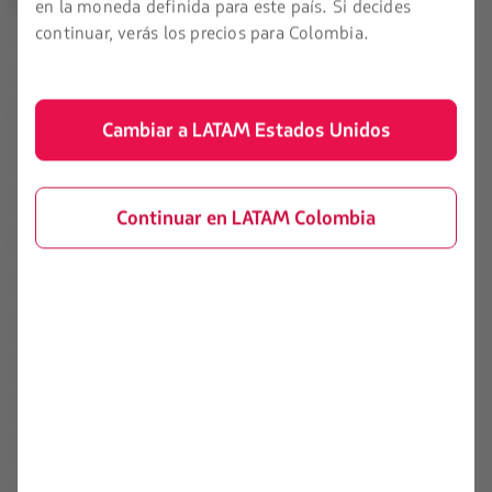
en la moneda definida para este país. Si decides
Condiciones de contrato de
continuar, verás los precios para Colombia.
Inicio
transporte
Acerca de LATAM
Políticas de privacidad y
seguridad
Experiencia LATAM
Cambiar a LATAM Estados Unidos
Términos y condiciones
Prepara tu viaje
generales
Mis viajes
Política sobre cookies
Continuar en LATAM Colombia
Estado de vuelo
Términos de uso
Check-in
Conoce tus derechos y deberes
Destinos
Reorganización financiera /
Capítulo 11
LATAM Wallet
Tasas, cargos e impuestos
Crea tu cuenta
Código de conducta para la
prevención de explotación de
Centro de ayuda
menores