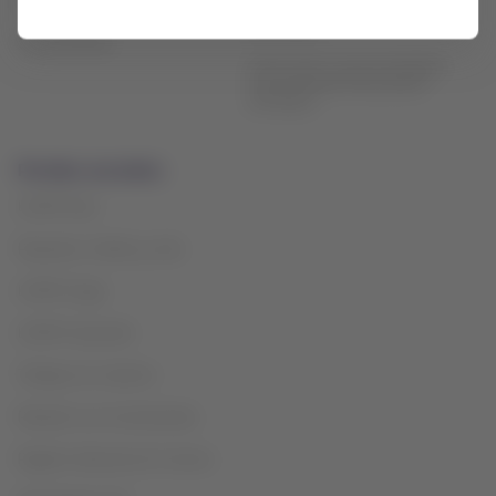
Sala de prensa
Política de tratamiento de datos
personales
Sostenibilidad
Información Supersociedades:
reconocimiento de proceso
extranjero
Portales asociados
LATAM Pass
Paquetes, hoteles y más
LATAM Cargo
LATAM Corporate
Trabaja con nosotros
Relación con inversionistas
Registro Nacional de Turismo