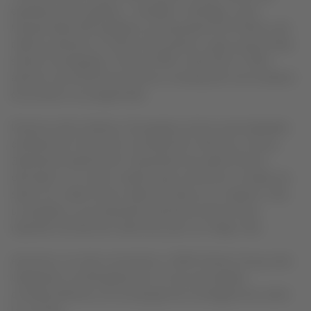
operaba la ruta Sydney - Auckland- Santiago, y que
transportaba 263 pasajeros y 9 tripulantes de mando y de
cabina, presentó un fuerte movimiento cuyas causas están
siendo investigadas. El avión B787, matrícula CC-BGG,
aterrizó a las 16:26 hora local en el aeropuerto de Auckland
de acuerdo a lo programado.
Producto del incidente, 10 pasajeros de las nacionalidades
de Brasil (2), Francia (1), Australia (4), Chile (1) y Nueva
Zelanda (2) además de 3 tripulantes de cabina fueron
derivados a un centro médico para confirmar su estado de
salud, los cuales fueron dados de alta en su mayoría. Sólo
un pasajero y una tripulante presentan lesiones que
requieren de atención adicional, pero sin riesgo vital.
Asimismo, en estos momentos, LATAM Airlines Group está
trabajando coordinadamente con las autoridades
correspondientes a fin de apoyar las investigaciones sobre