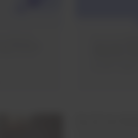
 um während der
Dies ist ein Tier,
das e
 einer Behinderung
Angstzustände, Depre
füllen, sei es als
therapeutischen Nutz
nach Argentinien, Mexi
Kolumbiens verfügbar)
Wenn Sie die Voraussetzungen
können Sie unseren Tiertran
in der Kabine zu reisen oder 