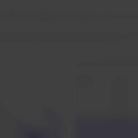
motionalen Unterstützung
in der Kabine reisen müssen, können Sie
 von einer anderen Fluggesellschaft durchgeführt werden, den Serv
hafenschalter überprüft, einschließlich der Gesundheits- und m
ht alle Anforderungen erfüllen, werden nicht an Bord gelassen.
Tier zur emotionalen Unters