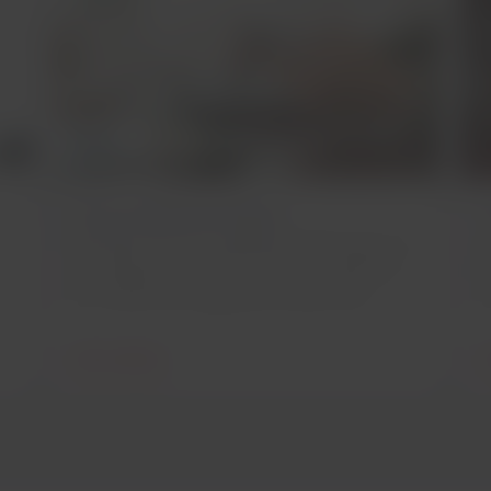
Gesundheitstipps
T
Überprüfe die Gesundheitsempfehlungen für
I
vor, während und nach dem Flug, damit Du
H
n
mit LATAM eine angenehme Reise hast.
r
Mehr erfahren
M