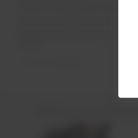
Wie hoch sind die Kosten für den Tran
Wie kann ich die Reise mit meinem As
Welche Tierarten sind als Tiere zur e
erlaubt?
Erfahre mehr unter:
Hilfe
Vielleicht interessiert Dich au