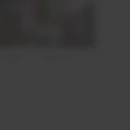
ransport von Haustieren
nformieren Sie sich, wie Sie mit Ihrem
austier in der Kabine oder im Frachtraum
eisen können.
ehr erfahren