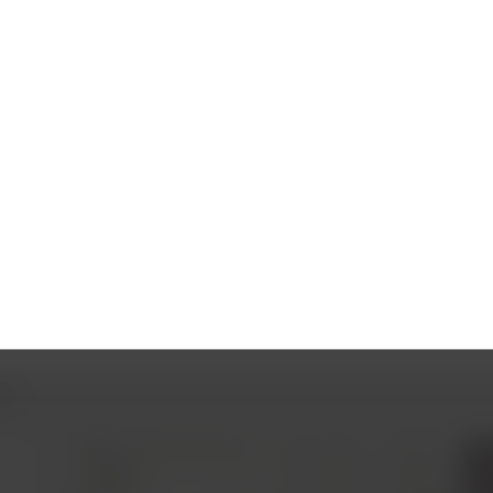
sport von Assistenztieren?
sistenztier beantragen?
motionalen Unterstützung
ch