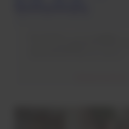
Dies sind Hunde,
die individuell
ausgebildet
sind,
Reise eine Aufgabe
zugunsten ihres Besitzers mit
oder einer gesundheitlichen
Beeinträchtigung zu er
Blindenhund oder als medizinischer Warnhund.
Bedingungen überprüfen