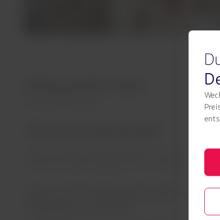
Du
D
Häufig gestellte Fragen
Wech
Häufig gestellte Fragen
Prei
ents
Was sind Assistenzhunde?
Dies sind Hunde, die darauf trainiert sind, Menschen mit
helfen oder andere Aufgaben für sie zu erledigen.
Was sind die Voraussetzungen, um ein
Flugzeug zu nehmen?