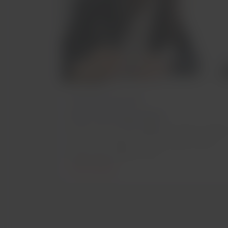
Medizinische
Bescheinigungen
Prüfe, wann Du ein ärztliches Attest vorlege
musst und welche Anforderungen dieses
Dokument erfüllen muss.
Mehr erfahren