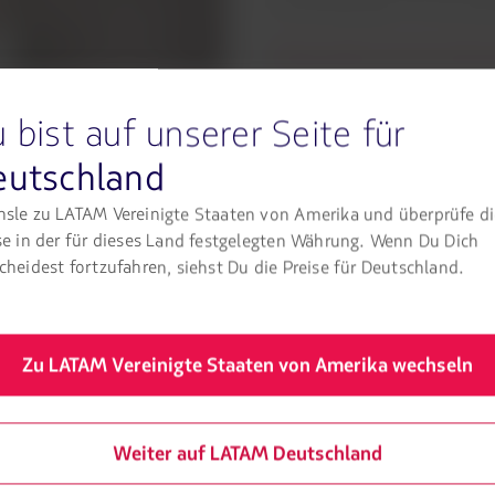
die Bedingungen für den jeweil
Überprüfen Sie die Anfo
 bist auf unserer Seite für
eutschland
sle zu LATAM Vereinigte Staaten von Amerika und überprüfe d
se in der für dieses Land festgelegten Währung. Wenn Du Dich
cheidest fortzufahren, siehst Du die Preise für Deutschland.
 einer Behinderung zu führen, ihnen zu
Zu LATAM Vereinigte Staaten von Amerika wechseln
en Assistenzhund mit ins
Weiter auf LATAM Deutschland