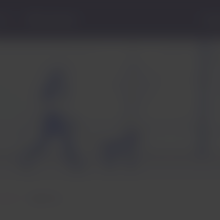
n
Hilfe-Zentrale
Flugs
undheit
Begleittiere