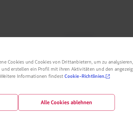
Partnerportale
des Beförderungsvertrags
LATAM Pass
rklärung
LATAM Cargo
ene Cookies und Cookies von Drittanbietern, um zu analysieren
 und erstellen ein Profil mit ihren Aktivitäten und den angezei
d Datenschutz
Staff Travel
 Weitere Informationen findest
Cookie-Richtlinien.
eschäftsbedingungen für den
Karriere
Beziehung zu Investoren
nien
Alle Cookies ablehnen
LATAM Trade (Reisebüro-Portal)
ingungen
rganization / Chapter 11