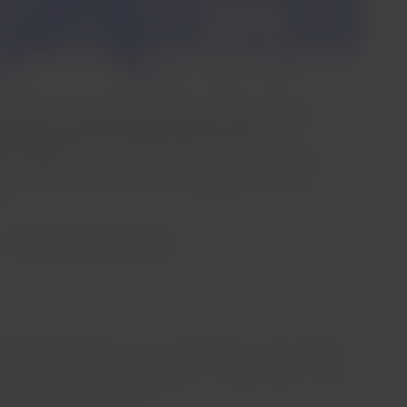
iner Person, bei der eine psychische Störung wie
ssionen oder PTBS diagnostiziert wurde,
en bringt
(Dieser Service ist nur auf Reisen von oder
ko und Kolumbien sowie auf Inlandsflügen innerhalb
.
Bedingungen überprüfen
 für die Mitnahme von Assistenztieren nicht erfüllen,
sportdienst anfragen
, um mit Ihrem Hund oder Ihrer Katze
sie im Frachtraum des Flugzeugs zu transportieren, sofern