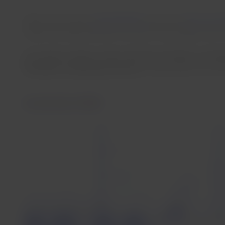
Wenn Sie mit einem
Assistenztier
oder einem
Tier zur e
erfüllt sind. Bitte beachten Sie, dass Sie bei Flügen, die
Am Tag Ihres Fluges werden die Reiseunterlagen am Flug
offiziellen Ausbildungsnachweise.
Assistenztiere, die nic
Assistenztiere (SVAN)