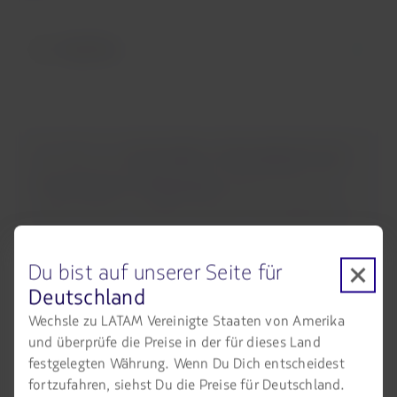
Südafrika
Im Fall von
Australien, Neuseeland und
Französisch-Polynesien
kannst Du uns
über unser Contact Center kontaktieren.
Du bist auf unserer Seite für
Contact Center
Deutschland
Wechsle zu LATAM Vereinigte Staaten von Amerika
und überprüfe die Preise in der für dieses Land
festgelegten Währung. Wenn Du Dich entscheidest
fortzufahren, siehst Du die Preise für Deutschland.