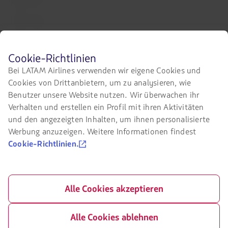
LATAM Pass
LATAM Cargo
Staff Travel
Bevor
Cookie-Richtlinien
Karriere
Du
Bei LATAM Airlines verwenden wir eigene Cookies und
auf
Beziehung zu Investoren
Cookies von Drittanbietern, um zu analysieren, wie
der
LATAM-
Benutzer unsere Website nutzen. Wir überwachen ihr
LATAM Trade (Reisebüro-Portal)
Website
Verhalten und erstellen ein Profil mit ihren Aktivitäten
surfen
und den angezeigten Inhalten, um ihnen personalisierte
kannst,
Folgen Sie uns auf
musst
Werbung anzuzeigen. Weitere Informationen findest
Du
Cookie-Richtlinien.
Facebook
Twitter
Youtube
Instagram
Linkedin
unsere
Cookies
kennen
und
akzeptieren.
Alle Cookies akzeptieren
Zertifizierungen
Der
Link
Alle Cookies ablehnen
wird