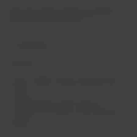
In diesen Büros wird kein Ticketkauf, kein freiwilliger
Umtausch oder LATAM-Pass-Service angeboten und es
werden keine Barzahlungen akzeptiert.
Deutschland
LATAM-Büro
Frankfurt Flughafen (Frankfurt International Airport)
Klemme 1, Schalter C 759-768 Ticketschalter 759.2
und 759.3
Montag bis Freitag von 16:20 bis 19:15 Uhr.
*LATAM Pass-Services werden in diesem Büro nicht
durchgeführt und es werden auch keine Barzahlungen
akzeptiert.
Karte anzeigen