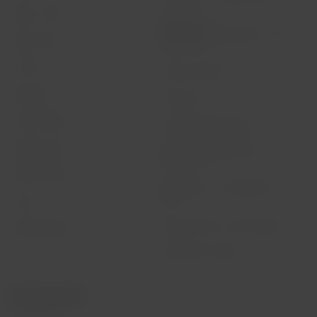
Meine-reisen
Allgemeine
geschäftsbedingungen für den
Flight status
online-kauf
Check-in
Cookie richtlinien
Reiseziele
Impressum
LATAM Wallet
Nutzungsbedingungen
Registrierung
Financial reorganization /
Chapter 11
Hilfe-Zentrale
Zeitnischen am Flughafen Sao
Paulo
Presse
Rechte habe ich als Passagier
Nachhaltigkeit
Rechtlicher Hinweis
Partnerportale