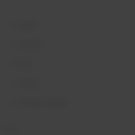
Spanien
Frankreich
Italien
Portugal
Vereinigtes Königreich
Afrika