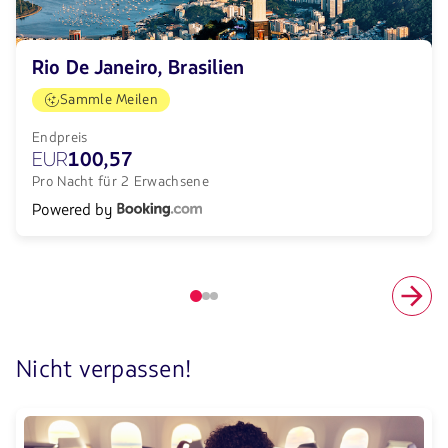
Rio De Janeiro, Brasilien
Sammle Meilen
Endpreis
EUR
100,57
Pro Nacht für 2 Erwachsene
Powered by
Elemento
número
1
de
Nicht verpassen!
3