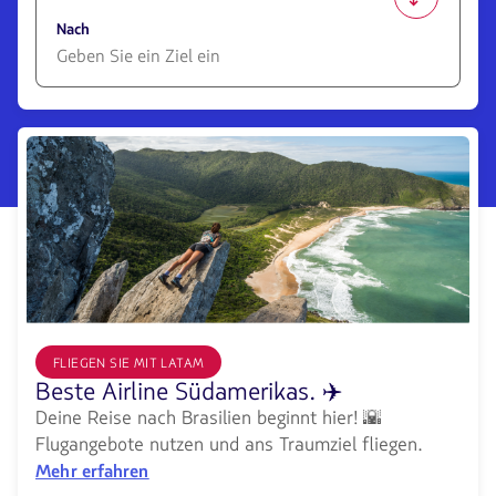
1580
opciones
Nach
disponibles.
Usa
las
1580
teclas
opciones
de
disponibles.
flechas
Usa
para
las
navegar
teclas
de
flechas
para
navegar
FLIEGEN SIE MIT LATAM
Beste Airline Südamerikas. ✈️
Deine Reise nach Brasilien beginnt hier! 🌇
Flugangebote nutzen und ans Traumziel fliegen.
Mehr erfahren