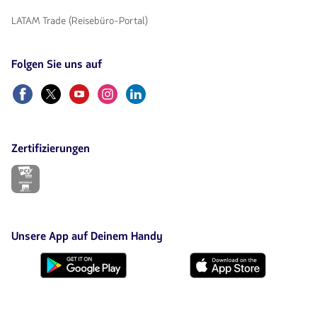
LATAM Trade (Reisebüro-Portal)
Folgen Sie uns auf
Facebook
Twitter
Youtube
Instagram
Linkedin
Zertifizierungen
Der
Link
wird
in
einem
neuen
Unsere App auf Deinem Handy
Tab
geöffnet.
Lade
sie
von
Google