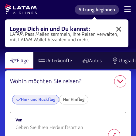
Zum
Zum
Zur
Latam
Sitzung beginnen
Menü
Hauptinhalt
Kasse
Navigation
Mich bei meinem LATAM-K
Airlines
im
springen.
springen.
springen
Benutzerbereich.
Logge Dich ein und Du kannst:
Logge
LATAM
Pass
Meilen sammeln, Ihre Reisen verwalten,
Dich
mit LATAM Wallet bezahlen und mehr.
bei
LATAM
ein,
um
Flüge
Unterkünfte
Autos
Upgrad
von
verschiedenen
Vorteilen
Wohin möchten Sie reisen?
zu
profitieren.
Hin- und Rückflug
Nur Hinflug
Von