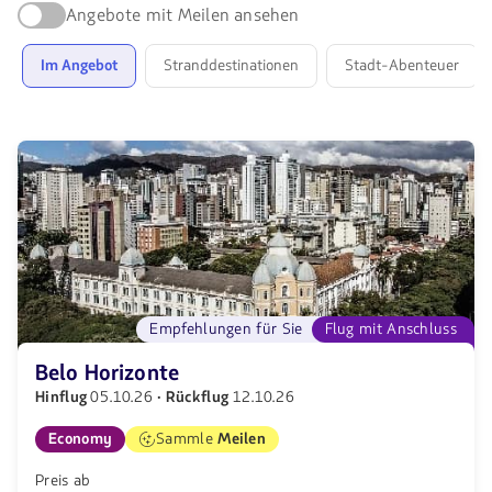
Reise:
Angebote mit Meilen ansehen
Finde
Angebote
Im Angebot
Stranddestinationen
Stadt-Abenteuer
für
Dein
nächstes
Reiseziel
Empfehlungen für Sie
Flug mit Anschluss
Belo Horizonte
Hinflug
05.10.26
· Rückflug
12.10.26
Economy
Sammle
Meilen
Preis ab