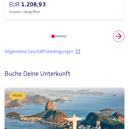
EUR
1.208,93
Steuern inbegriffen
Element
Nummer
1
Informiere
Allgemeine Geschäftsbedingungen
von
Dich
6
über
die
Allgemeinen
Buche Deine Unterkunft
Geschäftsbedingungen
der
empfohlenen
Flüge.
Hotel