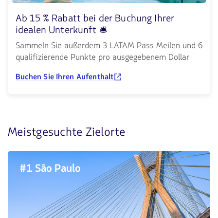
Ab 15 % Rabatt bei der Buchung Ihrer
idealen Unterkunft 🛎️
Sammeln Sie außerdem 3 LATAM Pass Meilen und 6
qualifizierende Punkte pro ausgegebenem Dollar
Buchen Sie Ihren Aufenthalt
Entdecke
Meistgesuchte Zielorte
die
4
#1 São Paulo
am
meisten
gesuchten
Zielorte